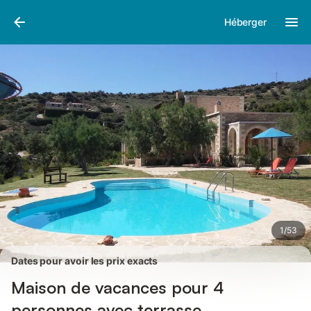
Photos
Équipements
Avis des voyageurs
Héberger
1
/
53
Dates pour avoir les prix exacts
Maison de vacances pour 4
personnes avec terrasse