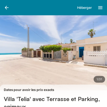
Photos
Équipements
Avis des voyageurs
Héberger
1
/
31
Dates pour avoir les prix exacts
Villa 'Telia' avec Terrasse et Parking,
animaux