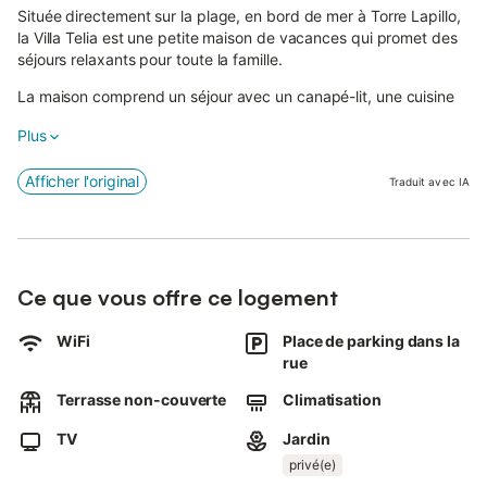
Située directement sur la plage, en bord de mer à Torre Lapillo,
la Villa Telia est une petite maison de vacances qui promet des
séjours relaxants pour toute la famille.
La maison comprend un séjour avec un canapé-lit, une cuisine
entièrement équipée, 2 chambres (dont une avec 2 lits simples
Plus
et une avec un lit double), ainsi qu'une salle de bain et peut ainsi
accueillir jusqu'à 8 personnes.
Afficher l'original
Traduit avec IA
Elle dispose également de ventilateurs et d'une télévision.
Dans l'espace extérieur, vous pourrez commencer la journée par
une tasse de café sur la terrasse ou préparer de délicieux repas
sur le barbecue pour les déguster tout en admirant un
Ce que vous offre ce logement
romantique coucher de soleil.
Grâce aux murs qui entourent la propriété, vous bénéficiez
WiFi
Place de parking dans la
d'une intimité totale.
rue
Un supermarché et une sélection de restaurants se trouvent à
Terrasse non-couverte
Climatisation
seulement 300 m, soit 4 minutes à pied, tandis que la longue
TV
Jardin
plage de sable du village est juste devant votre porte.
privé(e)
Pour un plus grand choix de boutiques ou pour une excursion