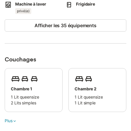
culturelle, visitez la ville de Lecce, à 38 km, soit 45 minutes de
Machine à laver
Frigidaire
route.
privé(e)
Un parking est disponible sur la propriété et dans la rue. Les
Afficher les 35 équipements
animaux de compagnie sont autorisés. Le linge de lit et les
serviettes sont disponibles sur demande et moyennant des frais
supplémentaires.
Couchages
Chambre 1
Chambre 2
1
Lit queensize
1
Lit queensize
2
Lits simples
1
Lit simple
Plus