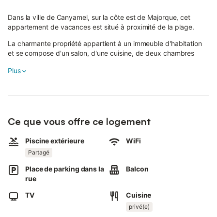
Dans la ville de Canyamel, sur la côte est de Majorque, cet
appartement de vacances est situé à proximité de la plage.
La charmante propriété appartient à un immeuble d'habitation
et se compose d'un salon, d'une cuisine, de deux chambres
ainsi que d'une salle de bain et peut donc accueillir 4
Plus
personnes.
La propriété confortable est également équipée du Wi-Fi, de
ventilateurs, de la télévision câblée, d'un lit bébé et d'une chaise
haute.
Ce que vous offre ce logement
De plus, l'appartement dispose d'un balcon privé où vous
pourrez déguster un délicieux petit déjeuner le matin.
Piscine extérieure
WiFi
L'immeuble d'habitation dispose d'une piscine et d'une terrasse
Partagé
partagées où vous pourrez vous détendre les jours d'été. Grâce
Place de parking dans la
Balcon
à son excellent emplacement, les bars, les restaurants et les
rue
cafés sont accessibles à pied en moins de 5 minutes.
TV
Cuisine
Le supermarché le plus proche se trouve à 3 minutes de marche
(240 m). À seulement 290 m de l'appartement, vous trouverez
privé(e)
la magnifique plage Playa de Canyamel.