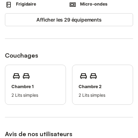
Frigidaire
Micro-ondes
Passez la journée ici avec un bon livre et détendez-vous sous le
soleil espagnol.
Afficher les 29 équipements
Un parking dans la rue est disponible.
L'aéroport se trouve à 80 km ou à 1 heure de route de
l'hébergement.
Numéro de licence : AT/1773 Nom : Apartamento La Cabanya
Couchages
Chambre 1
Chambre 2
2
Lits simples
2
Lits simples
Avis de nos utilisateurs