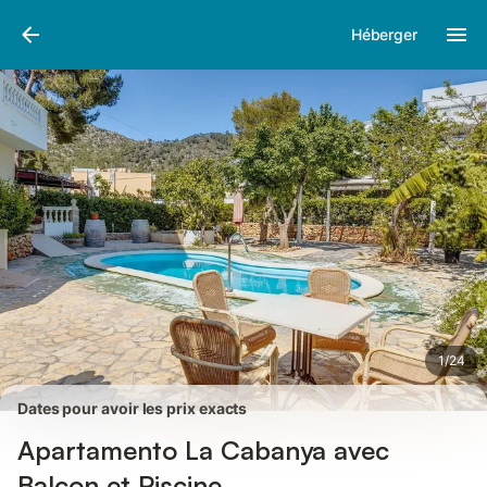
Photos
Équipements
Avis des voyageurs
Héberger
1
/
24
Dates pour avoir les prix exacts
Apartamento La Cabanya avec
Balcon et Piscine