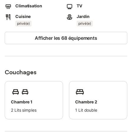
Vous bénéficierez du Wi-Fi, de la climatisation, de la télévision
Climatisation
TV
par satellite et d’un parking privé.
Cuisine
Jardin
À l’extérieur, profitez d’une grande piscine privée (ouverte toute
privé(e)
privé(e)
l’année ; l’eau peut être fraîche en hiver), d’une terrasse
ensoleillée et d’un jardin clos.
Afficher les 68 équipements
Un espace repas ombragé avec barbecue est parfait pour vos
petits-déjeuners, déjeuners au soleil ou dîners face au coucher
de soleil sur la baie.
Découvrez Roses et la Costa Brava : plages dorées, sentiers
Couchages
côtiers, parc naturel du Cap de Creus, villages de pêcheurs
comme Cadaqués. Visitez la Citadelle de Roses ou le musée
Salvador Dalí à Figueres.
Marchés locaux, routes des vins et cuisine catalane sont
Chambre 1
Chambre 2
facilement accessibles.
2
Lits simples
1
Lit double
Animaux acceptés : vos chiens bien éduqués sont les
bienvenus, avec un jardin sécurisé pour leur confort.