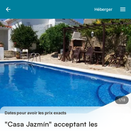
Photos
Équipements
Avis des voyageurs
Héberger
1
/
18
Dates pour avoir les prix exacts
"Casa Jazmín" acceptant les