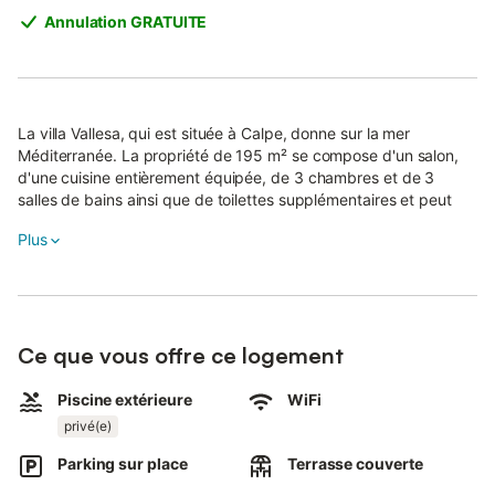
Annulation GRATUITE
La villa Vallesa, qui est située à Calpe, donne sur la mer
Méditerranée. La propriété de 195 m² se compose d'un salon,
d'une cuisine entièrement équipée, de 3 chambres et de 3
salles de bains ainsi que de toilettes supplémentaires et peut
donc accueillir six personnes.
Plus
Les équipements supplémentaires comprennent un Wi-Fi haut
débit (adapté aux appels vidéo), la climatisation, un ventilateur,
une machine à laver ainsi qu'un séchoir.
Un lit bébé et une chaise haute sont également disponibles.
Ce que vous offre ce logement
Cette villa offre un espace extérieur privé avec une piscine, un
jardin, des terrasses ouvertes et couvertes, un barbecue et une
Piscine extérieure
WiFi
douche extérieure.
privé(e)
La propriété se trouve à proximité de la plage et des transports
en commun, des supermarchés, des restaurants, des bars et
Parking sur place
Terrasse couverte
des locations de vélos.