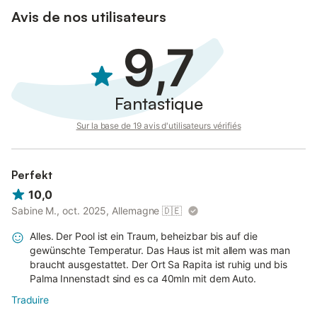
Santanyí promettent de belles découvertes.
Avis de nos utilisateurs
Une borne de recharge pour voitures électriques est disponible
9,7
sur la propriété moyennant un supplément.
Les fêtes ne sont pas autorisées ; la maison convient
particulièrement aux séjours calmes.
Fantastique
Sur la base de 19 avis d'utilisateurs vérifiés
Perfekt
10,0
Sabine M., oct. 2025, Allemagne
🇩🇪
Alles. Der Pool ist ein Traum, beheizbar bis auf die
gewünschte Temperatur. Das Haus ist mit allem was man
braucht ausgestattet. Der Ort Sa Rapita ist ruhig und bis
Palma Innenstadt sind es ca 40mln mit dem Auto.
Traduire