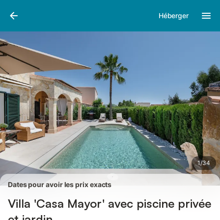
Photos
Équipements
Avis des voyageurs
Héberger
1
/
34
Dates pour avoir les prix exacts
Villa 'Casa Mayor' avec piscine privée
et jardin