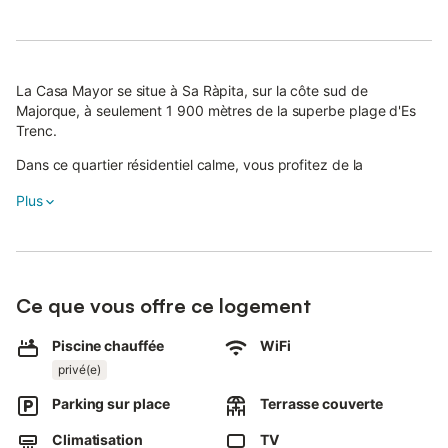
La Casa Mayor se situe à Sa Ràpita, sur la côte sud de
Majorque, à seulement 1 900 mètres de la superbe plage d'Es
Trenc.
Dans ce quartier résidentiel calme, vous profitez de la
tranquillité tout en étant proches des supermarchés, restaurants
Plus
et autres commodités.
Cette villa élégante de 111 m² accueille jusqu'à 4 personnes
avec 2 chambres, 2 salles de bain et une cuisine entièrement
équipée. Pour votre confort : climatisation, Wi-Fi haut débit,
Ce que vous offre ce logement
Smart TV (65", 50", 27"), barre de son, lave-linge, sèche-linge,
lit bébé et chaise haute sont à votre disposition.
Piscine chauffée
WiFi
À l'extérieur, vous attendent un jardin privé, une terrasse
privé(e)
couverte et une terrasse ouverte avec barbecue à gaz Weber,
Parking sur place
Terrasse couverte
ainsi qu'une élégante piscine privée. Piscine et terrasse ont été
rénovées en 2026 avec des équipements modernes ; le
Climatisation
TV
chauffage de la piscine (max. 26°C) est disponible d'avril à