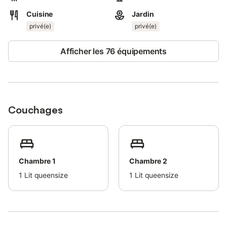
octobre moyennant un supplément.
Cuisine
Jardin
Douche extérieure, transats et serviettes de plage complètent
privé(e)
privé(e)
l'offre.
Afficher les 76 équipements
L'utilisation de la piscine et de l'espace piscine se fait à vos
risques.
Le toit-terrasse accessible de l'extérieur dispose de deux
transats et d'un salon de jardin, offrant une vue jusqu'à la plage
d'Es Trenc.
Couchages
Toutes les fenêtres et la porte-fenêtre sont équipées de
moustiquaires ; celles de la cuisine et des salles de bain sont
également munies de grilles.
Chambre 1
Chambre 2
La maison est sécurisée par une alarme.
1
Lit queensize
1
Lit queensize
Deux vélos sont mis gratuitement à votre disposition pour vos
excursions.
La région est idéale pour le vélo et la randonnée ; domaines
viticoles, fromagerie, jardins botaniques, salines et le marché de