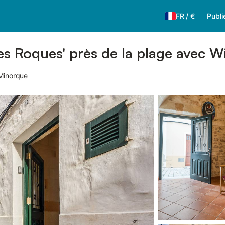
FR
/
€
Publi
s Roques' près de la plage avec Wi
 Minorque