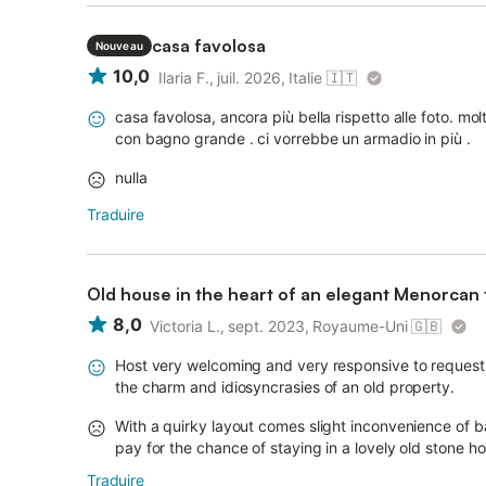
casa favolosa
Nouveau
10,0
Ilaria F., juil. 2026, Italie
🇮🇹
casa favolosa, ancora più bella rispetto alle foto. mo
con bagno grande . ci vorrebbe un armadio in più .
nulla
Traduire
Old house in the heart of an elegant Menorcan
8,0
Victoria L., sept. 2023, Royaume-Uni
🇬🇧
Host very welcoming and very responsive to requests
the charm and idiosyncrasies of an old property.
With a quirky layout comes slight inconvenience of 
pay for the chance of staying in a lovely old stone h
Traduire