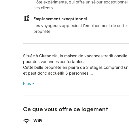
Hôte expérimenté, qui offre un séjour exceptionnel
ses clients.
Emplacement exceptionnel
Les voyageurs apprécient l’emplacement de cette
propriété.
Située à Ciutadella, la maison de vacances traditionnell
pour des vacances confortables.
Cette belle propriété en pierre de 3 étages comprend un 
et peut donc accueillir 5 personnes.
Les équipements supplémentaires incluent le Wi-Fi, une m
Plus
Distance à pied/ en voiture du restaurant le plus proche 
Distance à pied/ en voiture du café le plus proche : 285
Distance à pied/ en voiture du bar le plus proche : 224m.
Distance à pied/ en voiture du supermarché le plus proc
Distance à pied/ en voiture de la plage : 700m Cala'n Bla
Ce que vous offre ce logement
Distance de l'aéroport : 46.2km Aéroport de Menorca.
Stationnement gratuit disponible dans la rue.
WiFi
Les animaux domestiques ne sont pas autorisés.