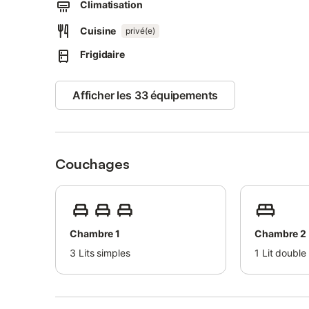
L'air conditionné n'est actuellement pas disponible.
Climatisation
Les serviettes sont incluses dans le prix.
Cuisine
Les draps sont inclus dans le prix.
privé(e)
Une taxe de séjour de 2,20 € par personne s'applique.
Frigidaire
Afficher les 33 équipements
Couchages
Chambre 1
Chambre 2
3
Lits simples
1
Lit double