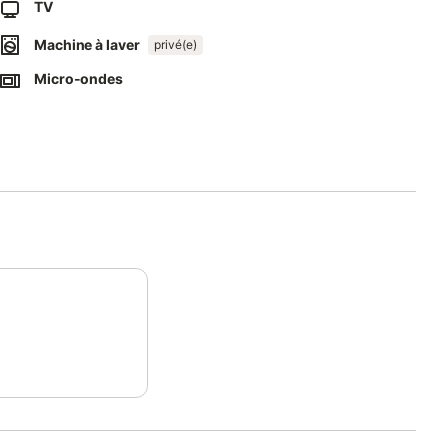
TV
Machine à laver
privé(e)
Micro-ondes