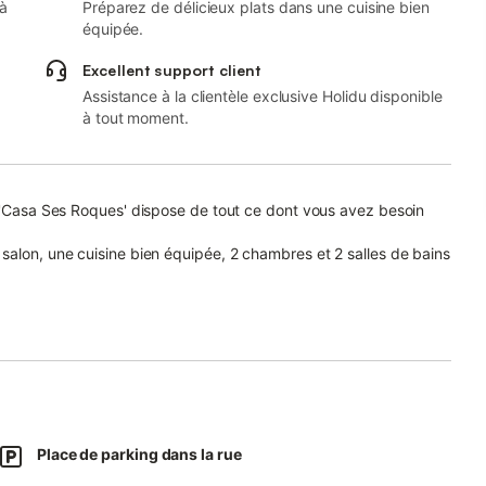
 à
Préparez de délicieux plats dans une cuisine bien
équipée.
Excellent support client
Assistance à la clientèle exclusive Holidu disponible
à tout moment.
e 'Casa Ses Roques' dispose de tout ce dont vous avez besoin
salon, une cuisine bien équipée, 2 chambres et 2 salles de bains
achine à laver ainsi qu'une Télévision.
: 140m.
m.
he : 177m.
nes.
Place de parking dans la rue