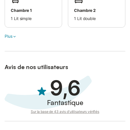
Nous vous prions de respecter les heures de repos nocturne et
de veiller au tri sélectif ; plus d’informations seront fournies sur
Chambre 1
Chambre 2
place.
1
Lit simple
1
Lit double
Plus
Avis de nos utilisateurs
9,6
Fantastique
Sur la base de 43 avis d'utilisateurs vérifiés