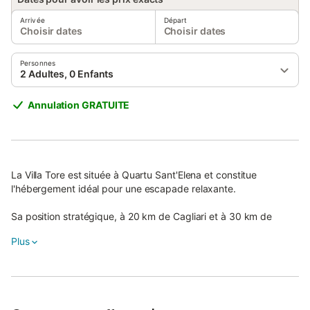
Arrivée
Départ
Choisir dates
Choisir dates
Personnes
2 Adultes, 0 Enfants
Annulation GRATUITE
La Villa Tore est située à Quartu Sant'Elena et constitue
l'hébergement idéal pour une escapade relaxante.
Sa position stratégique, à 20 km de Cagliari et à 30 km de
Villasimius (l’une des plus belles stations balnéaires de
Plus
Sardaigne), en fait une destination parfaite pour couples et
familles.
La propriété de 100 m² offre un cadre accueillant et paisible,
comprenant un salon avec canapé, une cuisine bien équipée, 3