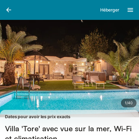
Photos
Équipements
Avis des voyageurs
Héberger
1
/
40
Dates pour avoir les prix exacts
Villa 'Tore' avec vue sur la mer, Wi-Fi
et climatisation