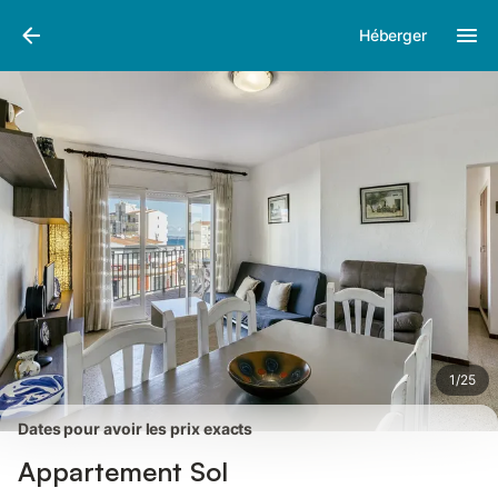
Photos
Équipements
Avis des voyageurs
Héberger
1
/
25
Dates pour avoir les prix exacts
Appartement Sol