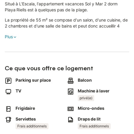
Situé à L'Escala, l'appartement vacances Sol y Mar 2 dorm
Playa Riells est à quelques pas de la plage.
La propriété de 55 m² se compose d'un salon, d'une cuisine, de
2 chambres et d'une salle de bains et peut donc accueillir 4
personnes.
Plus
Les équipements supplémentaires comprennent une télévision
ainsi qu'une machine à laver.
Une chaise haute est également disponible.
L'appartement de vacances dispose également d'un balcon
Ce que vous offre ce logement
privé où vous pourrez vous détendre le soir.
Une place de parking est disponible sur la propriété.
Parking sur place
Balcon
Les animaux domestiques sont autorisés.
Le Wi-Fi et la climatisation ne sont pas disponibles.
TV
Machine à laver
Le logement est situé au deuxième étage dans un bâtiment qui
privé(e)
ne dispose pas d'ascenseur.
Frigidaire
Micro-ondes
Serviettes
Draps de lit
Frais additionnels
Frais additionnels