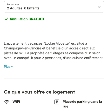
Personnes
2 Adultes, 0 Enfants
Annulation GRATUITE
L'appartement vacances "Lodge Alouette" est situé à
Champagny-en-Vanoise et bénéficie d'un accès direct aux
pistes de ski. La propriété de 2 étages se compose d'un salon
avec un canapé-lit pour 2 personnes, d'une cuisine entièrement
équipée, de 2 chambres et d'une salle de bains ainsi que de
Plus
toilettes supplémentaires, et peut donc accueillir 6 personnes.
Les équipements supplémentaires comprennent le chauffage, le
Wi-Fi haut débit (permettant des appels vidéo), une télévision
ainsi que des livres et jouets pour enfants.
Ce que vous offre ce logement
Une chaise haute est également disponible.
L'appartement dispose également d'un balcon privé sur lequel
WiFi
Place de parking dans la
vous pourrez vous détendre le soir.
rue
L'appartement se trouve à 200 m du départ des pistes.