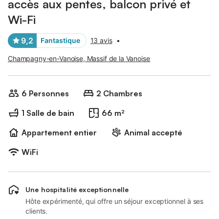
accès aux pentes, balcon privé et
Wi-Fi
9,2
Fantastique
13 avis
•
Champagny-en-Vanoise, Massif de la Vanoise
6 Personnes
2 Chambres
1 Salle de bain
66 m²
Appartement entier
Animal accepté
WiFi
Une hospitalité exceptionnelle
Hôte expérimenté, qui offre un séjour exceptionnel à ses
clients.