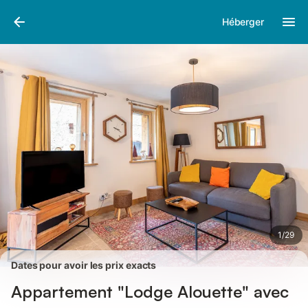
Photos
Équipements
Avis des voyageurs
Héberger
1
/
29
Dates pour avoir les prix exacts
Appartement "Lodge Alouette" avec