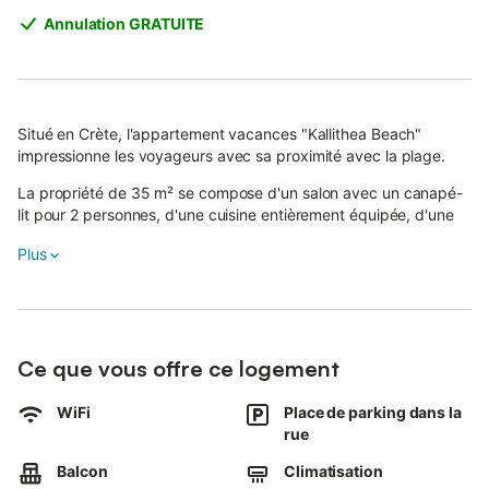
Annulation GRATUITE
Situé en Crète, l'appartement vacances "Kallithea Beach"
impressionne les voyageurs avec sa proximité avec la plage.
La propriété de 35 m² se compose d'un salon avec un canapé-
lit pour 2 personnes, d'une cuisine entièrement équipée, d'une
chambre à coucher et d'une salle de bain et peut accueillir 4
Plus
personnes.
Les équipements disponibles comprennent le Wi-Fi haut débit
(adapté aux appels vidéo), une télévision, la climatisation, un
ventilateur et une machine à laver.
Ce que vous offre ce logement
Un lit bébé et une chaise haute sont également fournis.
L'appartement de vacances propose un espace extérieur privé
WiFi
Place de parking dans la
avec un jardin, un balcon et un barbecue.
rue
Le balcon est aménagé pour déguster des boissons et se
Balcon
Climatisation
détendre avec une vue sur la mer.