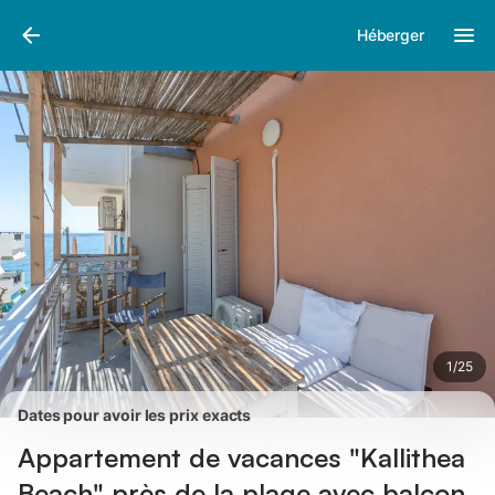
Photos
Équipements
Avis des voyageurs
Héberger
1
/
25
Dates pour avoir les prix exacts
Appartement de vacances "Kallithea
Beach" près de la plage avec balcon