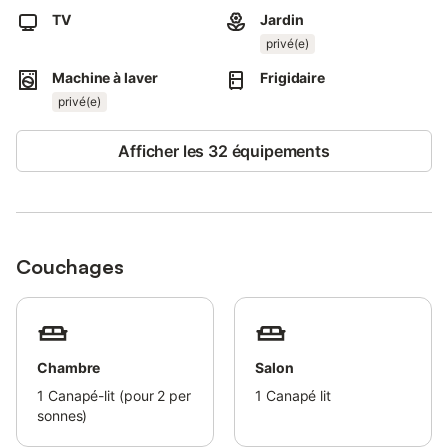
La propriété est située à une minute de marche de la plage
TV
Jardin
locale et d'un quartier avec des restaurants, des cafés et des
privé(e)
bars.
Un parking gratuit est disponible dans la rue.
Machine à laver
Frigidaire
Les familles avec enfants sont les bienvenues.
privé(e)
1 animal de compagnie est autorisé.
Afficher les 32 équipements
Couchages
Chambre
Salon
1
Canapé-lit (pour 2 per
1
Canapé lit
sonnes)