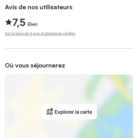
équestre.
Avis de nos utilisateurs
Trois vélos adultes, un vélo adolescent et un vélo enfant
7,5
peuvent être prêtés gratuitement sur demande (moyennant une
Bien
caution). Le parc nature du Plan se trouve à 500 m.
Sur la base de 4 avis d'utilisateurs vérifiés
Où vous séjournerez
Explorer la carte