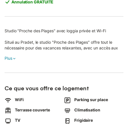
Annulation GRATUITE
Studio "Proche des Plages" avec loggia privée et Wi-Fi
Situé au Pradet, le studio "Proche des Plages" offre tout le
nécessaire pour des vacances relaxantes, avec un accès aux
plages à seulement 10 minutes à pied.
Plus
Ce logement de 23 m² comprend un coin salon/couchage, une
cuisine bien équipée (avec combiné réfrigérateur-congélateur)
et une salle de bain.
Il peut accueillir idéalement un couple avec deux enfants.
Ce que vous offre ce logement
Les équipements supplémentaires incluent le Wi-Fi adapté au
WiFi
Parking sur place
streaming vidéo, une télévision grand écran de 1,30 m, la
climatisation et le chauffage dans tout le logement (sauf sur la
Terrasse couverte
Climatisation
terrasse fermée où se trouvent les lits superposés), ainsi que
des ventilateurs.
TV
Frigidaire
La résidence propose également une laverie.