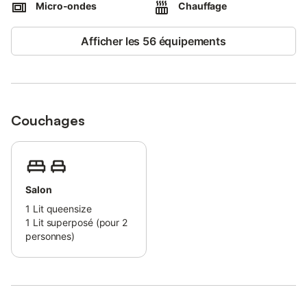
Micro-ondes
Chauffage
Un lit bébé est disponible sur demande.
Afficher les 56 équipements
Les transports publics « Réseau de bus Mistral » sont
accessibles à pied.
Une place de parking est garantie sur la propriété. Les familles
avec enfants sont les bienvenues et un animal domestique est
autorisé. Il est interdit de fumer (détecteur de fumée) et de
Couchages
célébrer des événements.
Veuillez éteindre la climatisation lorsque vous quittez le
logement.
Salon
L'accès extérieur ne comporte pas de marche, un ascenseur est
disponible dans l'immeuble, mais il n'est pas adapté aux
1
Lit queensize
fauteuils roulants.
1
Lit superposé (pour 2
personnes)
Des directives pour le tri des déchets sont fournies sur place.
Ce logement est équipé de dispositifs d'économie d'eau et
d'éclairage.
À proximité : golf 8 trous, tennis à 5 minutes à pied, centre