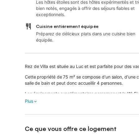
Les hôtes étoiles sont des hôtes expérimentés et tr
bien notés, engagés à offrir des séjours fiables et
exceptionnels.
Cuisine entièrement équipée
Préparez de délicieux plats dans une cuisine bien
équipée.
Rez de Villa est située au Luc et est parfaite pour des v
Cette propriété de 75 m² se compose d'un salon, d'une c
salle de bain et peut donc accueillir 4 personnes.
Les équipements supplémentaires comprennent le Wi-Fi, la
qu'une télévision.
Plus
La villa bénéficie d'un espace extérieur privé avec une t
L'établissement donne accès à un espace extérieur parta
Diverses brochures informant sur les différentes activités 
Ce que vous offre ce logement
Une place de parking est disponible sur la propriété.
Un animal de compagnie est autorisé (en fonction de la tai