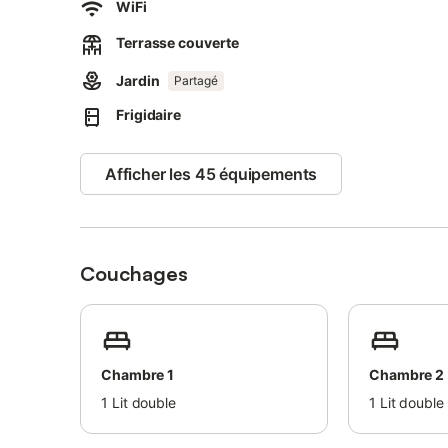
WiFi
Il est interdit de fumer et de célébrer des événements.
Terrasse couverte
Jardin
Partagé
Frigidaire
Afficher les 45 équipements
Couchages
Chambre 1
Chambre 2
1
Lit double
1
Lit double