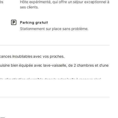
ès
Hôte expérimenté, qui offre un séjour exceptionnel à
ses clients.
Parking gratuit
Stationnement sur place sans problème.
acances inoubliables avec vos proches.
uisine bien équipée avec lave-vaisselle, de 2 chambres et d'une
 climatisation réversible dans le salon/salle à manger ainsi
errasse couverte.
gé qui comprend une terrasse plein air.
et visites à faire dans la région sont fournies sur place.
lle de l'animal, d'autres petits animaux peuvent être autorisés).