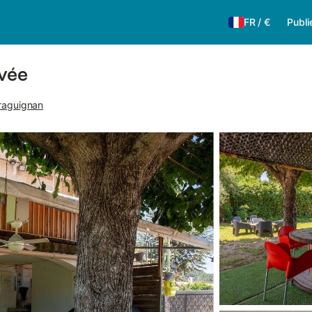
FR
/
€
Publi
ivée
raguignan