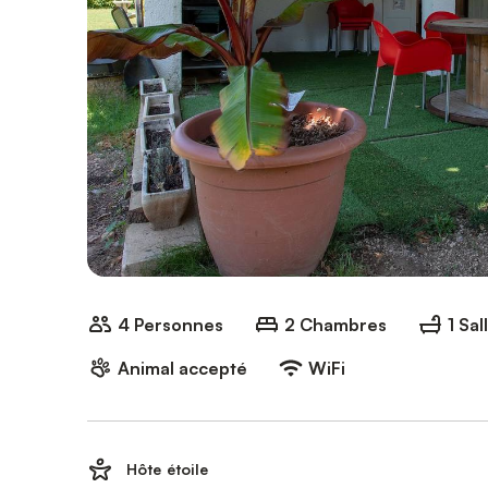
4 Personnes
2 Chambres
1 Sal
Animal accepté
WiFi
Hôte étoile