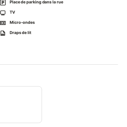
Place de parking dans la rue
iosa.
TV
ous aider à trouver une solution.
Micro-ondes
Draps de lit