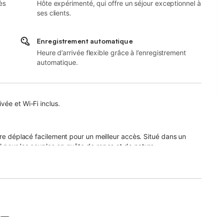
ès
Hôte expérimenté, qui offre un séjour exceptionnel à
ses clients.
Enregistrement automatique
Heure d’arrivée flexible grâce à l’enregistrement
automatique.
vée et Wi-Fi inclus.
tre déplacé facilement pour un meilleur accès. Situé dans un
l pour les couples en quête de repos et de nature.
ort de ce logement, avec un accès facile aux plages et aux
étendre dans un cadre unique.