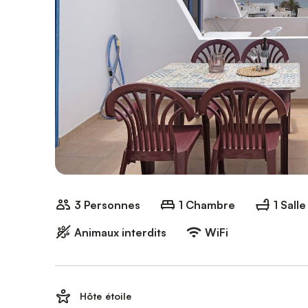
3 Personnes
1 Chambre
1 Sall
Animaux interdits
WiFi
Hôte étoile