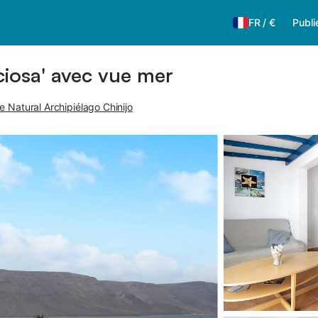
FR
/
€
Publi
ciosa' avec vue mer
e Natural Archipiélago Chinijo