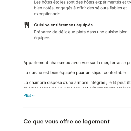
Les hôtes étoiles sont des hôtes expérimentés et tr
bien notés, engagés à offrir des séjours fiables et
exceptionnels.
Cuisine entièrement équipée
Préparez de délicieux plats dans une cuisine bien
équipée.
Appartement chaleureux avec vue sur la mer, terrasse pri
La cuisine est bien équipée pour un séjour confortable.
La chambre dispose d’une armoire intégrée ; le lit peut ê
quartier calme de La Graciosa, cet hébergement est idéa
Plus
Profitez du calme et de la beauté de l’île depuis le conf
sentiers naturels.
Parfait pour ceux qui souhaitent se déconnecter et se d
Ce que vous offre ce logement
Remarque : l’appartement ne dispose pas de lave-linge.