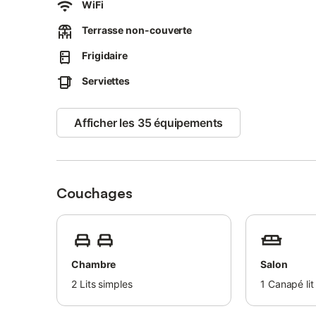
WiFi
Veuillez noter qu’il n’y a pas de laverie sur l’île de La Grac
Terrasse non-couverte
Pour les longs séjours, nous ferons de notre mieux pour v
Frigidaire
Serviettes
Afficher les 35 équipements
Couchages
Chambre
Salon
2
Lits simples
1
Canapé lit