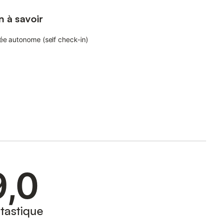
n à savoir
ée autonome (self check-in)
9,0
tastique