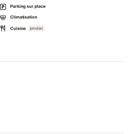
Parking sur place
des poules, des coqs et des oies.
Climatisation
Cuisine
 d'événements ne sont pas autorisés.
privé(e)
registrement audio dans les locaux.
isponible.
s à trier correctement les déchets.
au et d'éclairage.