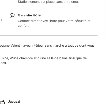
Stationnement sur place sans problème.
Garantie Hôte
 à
Contact direct avec l’hôte pour votre sécurité et
confort.
pagne Valentin avec intérieur sans marche a tout ce dont vous
isine, d'une chambre et d'une salle de bains ainsi que de
nnes.
e télévision, la climatisation, un ventilateur, une machine à
tion.
es.
ieure privée et un barbecue.
Jacuzzi
gé avec une piscine clôturée, un jardin, une aire de jeux et une