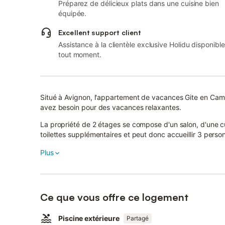
Préparez de délicieux plats dans une cuisine bien
équipée.
Excellent support client
Assistance à la clientèle exclusive Holidu disponible
tout moment.
Situé à Avignon, l'appartement de vacances Gite en Cam
avez besoin pour des vacances relaxantes.
La propriété de 2 étages se compose d'un salon, d'une cu
toilettes supplémentaires et peut donc accueillir 3 perso
Les équipements supplémentaires comprennent le Wi-Fi, un
Plus
laver ainsi qu'un séchoir.
En outre, une table de ping-pong est mise à votre disposi
Ce que vous offre ce logement
Un lit bébé et une chaise haute sont également disponibl
Cette location de vacances comprend une terrasse extér
Piscine extérieure
Partagé
Cette propriété offre l'accès à un espace extérieur parta