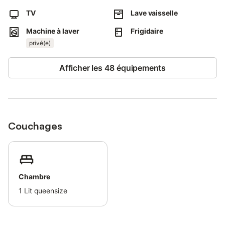
(ainsi que quelques livres pour vous divertir).
TV
Lave vaisselle
La salle de bains, quant à elle, dispose de tout ce dont vous
Machine à laver
Frigidaire
avez besoin : lavabo, miroir, toilettes et douche.
privé(e)
Vous pourrez ensuite vous détendre sur la petite terrasse,
utilisée comme coin détente.
Afficher les 48 équipements
Services et espaces communs
Vous aurez accès gratuitement à l'ensemble du complexe.
Nous vous indiquerons le parking gratuit situé à l'arrière, qui est
commodément relié à l'entrée du complexe.
Couchages
Dans le complexe, vous trouverez de longues allées feuillues et
des piscines communautaires à votre disposition.
Chambre
1
Lit queensize