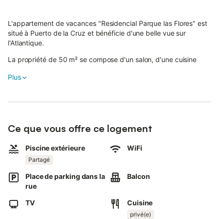
L'appartement de vacances "Residencial Parque las Flores" est
situé à Puerto de la Cruz et bénéficie d'une belle vue sur
l'Atlantique.
La propriété de 50 m² se compose d'un salon, d'une cuisine
entièrement équipée, de 2 chambres, d'une salle de bains et de
Plus
toilettes supplémentaires et peut accueillir 4 personnes.
Les équipements sur place comprennent un Wi-Fi haut débit
(adapté aux appels vidéo), une télévision, un ventilateur, une
machine à laver et un séchoir.
Ce que vous offre ce logement
Un lit bébé et une chaise haute peuvent également être fournis.
Cette propriété dispose d'un espace extérieur privé avec une
Piscine extérieure
WiFi
terrasse couverte et un balcon.
Partagé
Les clients ont également accès à un espace extérieur partagé
Place de parking dans la
Balcon
avec une piscine et un jardin.
rue
L'appartement se trouve dans un quartier résidentiel qui devient
très calme après le dîner. Le supermarché le plus proche, avec
TV
Cuisine
de bons produits, se trouve à deux minutes de marche de la rue
privé(e)
San Antonio.