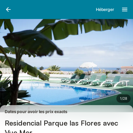
Photos
Équipements
Avis des voyageurs
Héberger
1
/
28
Dates pour avoir les prix exacts
Residencial Parque las Flores avec
Vue Mer