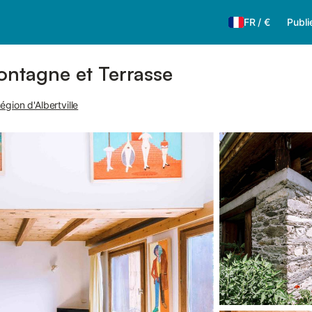
FR
/
€
Publi
ontagne et Terrasse
gion d'Albertville