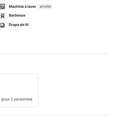
Machine à laver
privé(e)
Barbecue
ier correctement les déchets, plus d'informations sont fournies
Draps de lit
gie.
 (pour 2 personnes)