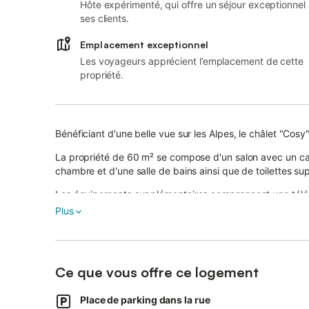
Hôte expérimenté, qui offre un séjour exceptionnel
ses clients.
Emplacement exceptionnel
Les voyageurs apprécient l’emplacement de cette
propriété.
Bénéficiant d'une belle vue sur les Alpes, le châlet "Cosy
La propriété de 60 m² se compose d'un salon avec un can
chambre et d'une salle de bains ainsi que de toilettes su
Les équipements supplémentaires comprennent une télévi
L'établissement dispose d'un espace extérieur privé avec 
Plus
Les recommandations à proximité comprennent la station 
Aiguille Rouge ainsi que la Vallée des Glaciers.
De plus, les transports en commun sont accessibles à pi
Ce que vous offre ce logement
Un parking gratuit est disponible dans la rue.
Les familles avec enfants sont les bienvenues.
Place de parking dans la rue
Les animaux domestiques, les fumeurs et les célébration