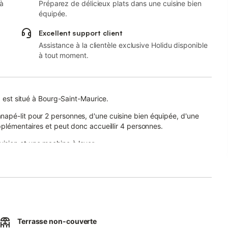
 à
Préparez de délicieux plats dans une cuisine bien
équipée.
Excellent support client
Assistance à la clientèle exclusive Holidu disponible
à tout moment.
" est situé à Bourg-Saint-Maurice.
apé-lit pour 2 personnes, d'une cuisine bien équipée, d'une
pplémentaires et peut donc accueillir 4 personnes.
sion et une machine à laver.
une terrasse plein air et des installations de barbecue.
de ski des Arcs, le centre équestre Ranch El Colorado, le mont
ed.
Terrasse non-couverte
s d'événements ne sont pas autorisés.