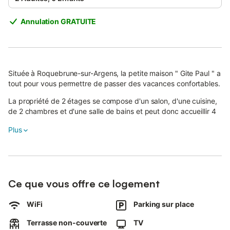
Annulation GRATUITE
Située à Roquebrune-sur-Argens, la petite maison " Gite Paul " a
tout pour vous permettre de passer des vacances confortables.
La propriété de 2 étages se compose d'un salon, d'une cuisine,
de 2 chambres et d'une salle de bains et peut donc accueillir 4
personnes.
Plus
Les équipements supplémentaires comprennent le Wi-Fi, une
télévision ainsi qu'une machine à laver.
Un lit bébé est également disponible.
La petite maison dispose d'une terrasse plein air privée pour les
Ce que vous offre ce logement
soirées de détente.
2 places de parking sont disponibles sur la propriété.
WiFi
Parking sur place
Possibilité de louer des draps et serviettes.
Les familles avec enfants sont les bienvenues.
Terrasse non-couverte
TV
Un maximum de 2 animaux domestiques est autorisé.