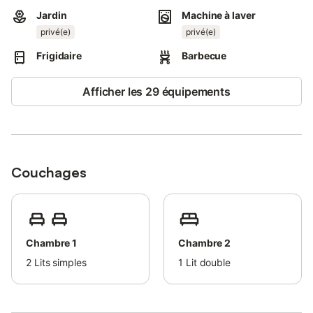
En cas de surconsommation d'électricité un forfait pourra vous
Jardin
Machine à laver
être facturé.
privé(e)
privé(e)
Frigidaire
Barbecue
Afficher les 29 équipements
Couchages
Chambre 1
Chambre 2
2
Lits simples
1
Lit double