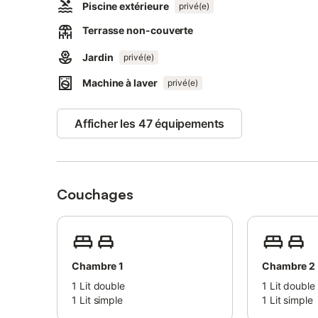
Piscine extérieure
privé(e)
Possibilité d'accueil 10 personnes et possible jusqu'à 12
Terrasse non-couverte
*Au niveau rez de jardin : 1 chambre indépendante avec c
Jardin
avril à fin octobre ou en dehors de cette période, sur d
privé(e)
Machine à laver
privé(e)
*Au niveau 1 : une cuisine salle à manger, entièrement équ
réfrigérateur congélateur, grille-pain, machine à café, ma
Afficher les 47 équipements
canapés dont 1 convertible, chaine HiFi, et lecteur DVD,
*Au niveau 2 : 2 grandes chambres (avec pour chacune : 1 
séparé.
Couchages
Toutes les literies sont neuves et les chambres équipée
*Une belle cour fermée avec une terrasse équipée (meuble
* une cave , lave linge, table et fer à repasser.
Chambre 1
Chambre 2
* un beau jardin clos et arboré
1
Lit double
1
Lit double
1
Lit simple
1
Lit simple
* une piscine hors sol en bois (privative), bains de soleil