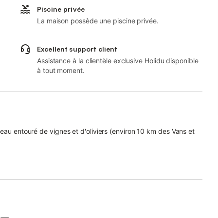
Piscine privée
La maison possède une piscine privée.
Excellent support client
Assistance à la clientèle exclusive Holidu disponible
à tout moment.
eau entouré de vignes et d'oliviers (environ 10 km des Vans et
mi-chemin des gorges de l'Ardèche et des Cévennes (Les Vans)
 privée. Vous apprécierez le calme, le confort et le charme de
staurée en 2015/2016, et toute équipée