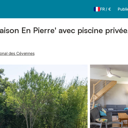
FR
/
€
Publi
son En Pierre' avec piscine privée, 
tional des Cévennes