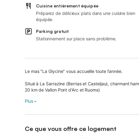
Cuisine entièrement équipée
Préparez de délicieux plats dans une cuisine bien
équipée.
Parking gratuit
Stationnement sur place sans problème.
Le mas "La Glycine" vous accueille toute l'année.
Situé à La Sarrazine (Berrias et Casteljau), charmant ham
20 km de Vallon Pont d'Arc et Ruoms)
Plus
Ce gîte est idéalement situé en Ardèche méridionale, à 
Maison typique ardéchoise en pierre de pays avec piscine
cette belle maison en pierre, élevée sur cave voutée, re
Ce que vous offre ce logement
Labellisé 3 clés par clé vacances