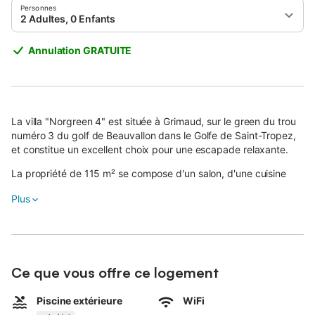
Personnes
2 Adultes, 0 Enfants
Annulation GRATUITE
La villa "Norgreen 4" est située à Grimaud, sur le green du trou
numéro 3 du golf de Beauvallon dans le Golfe de Saint-Tropez,
et constitue un excellent choix pour une escapade relaxante.
La propriété de 115 m² se compose d'un salon, d'une cuisine
entièrement équipée, de trois chambres, de deux salles de
Plus
bains et de toilettes supplémentaires, pouvant accueillir jusqu'à
six personnes.
Les équipements sur place comprennent le Wi-Fi avec un
espace de travail dédié pour le télétravail, une télévision, la
climatisation, un lave-vaisselle et un lave-linge.
Ce que vous offre ce logement
De plus, cette villa offre un espace extérieur privé avec une
Piscine extérieure
WiFi
piscine, un jardin, une terrasse ouverte, une terrasse couverte,