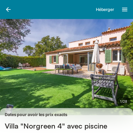
Photos
Équipements
Avis des voyageurs
Héberger
1
/
28
Dates pour avoir les prix exacts
Villa "Norgreen 4" avec piscine