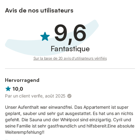
été utilisés pour l'isolation.
Avis de nos utilisateurs
Un service de navette gratuit vers la gare est proposé.
9,6
Fantastique
Sur la base de 20 avis d'utilisateurs vérifiés
Hervorragend
10,0
Par un client verife, août 2025
Unser Aufenthalt war einwandfrei. Das Appartement ist super
geplant, sauber und sehr gut ausgestattet. Es hat uns an nichts
gefehlt. Die Sauna und der Whirlpool sind einzigartig. Cyril und
seine Familie ist sehr gastfreundlich und hilfsbereit.Eine absolute
Weiterempfehlung!!