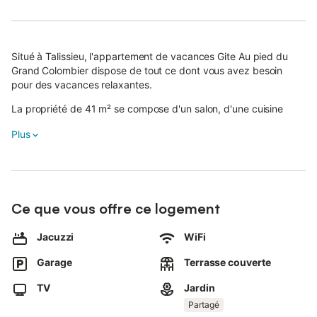
Situé à Talissieu, l'appartement de vacances Gite Au pied du
Grand Colombier dispose de tout ce dont vous avez besoin
pour des vacances relaxantes.
La propriété de 41 m² se compose d'un salon, d'une cuisine
entièrement équipée et d'une salle de bains, et peut accueillir
Plus
jusqu'à 4 personnes.
Les équipements supplémentaires comprennent un Wi-Fi haut
débit (adapté aux appels vidéo), une télévision, une machine à
laver ainsi que des livres et jouets pour enfants.
Ce que vous offre ce logement
Une table de ping-pong et des équipements de gym sont
également à votre disposition.
Jacuzzi
WiFi
Un lit bébé et une chaise haute sont disponibles.
Garage
Terrasse couverte
Cette location de vacances dispose de terrasses privées,
TV
Jardin
ouvertes et couvertes, parfaites pour se détendre le soir.
Partagé