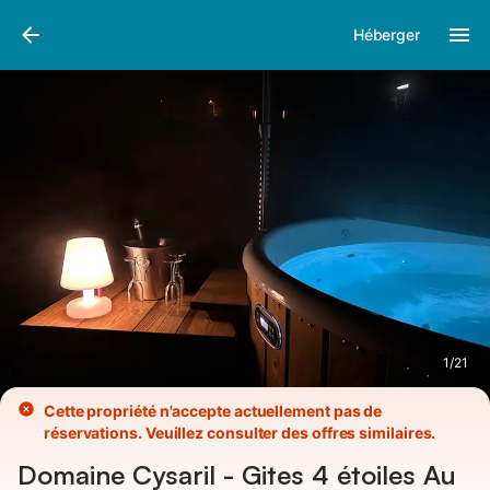
Photos
Équipements
Avis des voyageurs
Héberger
1
/
21
Cette propriété n'accepte actuellement pas de
réservations. Veuillez consulter des offres similaires.
Domaine Cysaril - Gites 4 étoiles Au