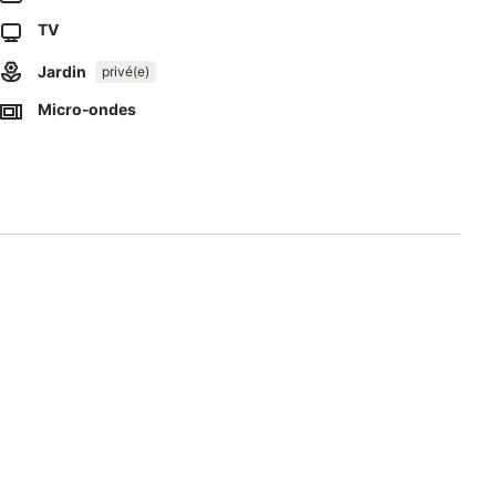
TV
ace de parking pour une voiture.
Jardin
privé(e)
e de Douarnenez, comprend un coin repas.
Micro-ondes
 de Lestrevet, prenez la route de la Pointe de Lestrevet à droite
e de Lestrevet.
 terre bordé d’arbres au numéro 8 bis. Vous êtes arrivés !