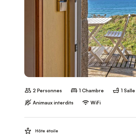
2 Personnes
1 Chambre
1 Sall
Animaux interdits
WiFi
Hôte étoile