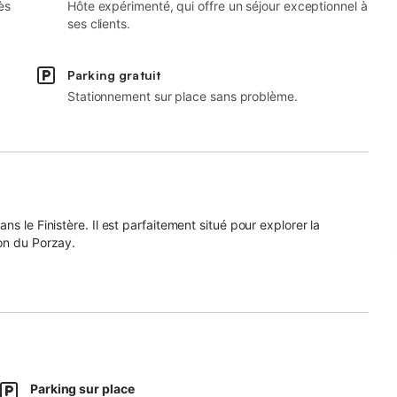
ès
Hôte expérimenté, qui offre un séjour exceptionnel à
ses clients.
Parking gratuit
Stationnement sur place sans problème.
s le Finistère. Il est parfaitement situé pour explorer la
on du Porzay.
rant le cœur de la Bretagne.
de maison habitée, construite directement sur la falaise.
es de chaque côté de la falaise, grâce à la végétation basse,
Parking sur place