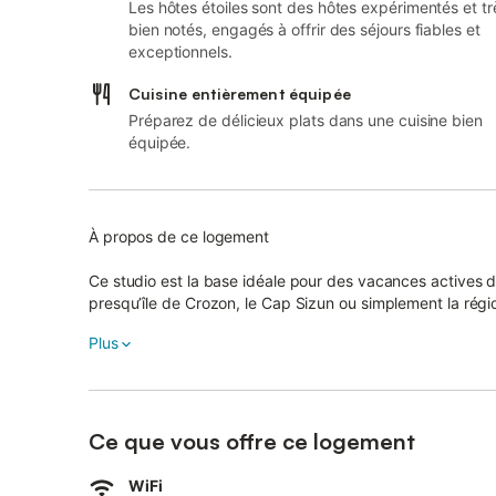
Les hôtes étoiles sont des hôtes expérimentés et tr
bien notés, engagés à offrir des séjours fiables et
exceptionnels.
Cuisine entièrement équipée
Préparez de délicieux plats dans une cuisine bien
équipée.
À propos de ce logement
Ce studio est la base idéale pour des vacances actives dan
presqu’île de Crozon, le Cap Sizun ou simplement la régi
Profitez des plages, falaises, forêts et landes en découv
Plus
Hébergement
Le studio de 20 m² se trouve au premier étage d’une gran
Ce que vous offre ce logement
Vous bénéficiez d’une vue dégagée sur la mer et les plag
WiFi
comme la bruyère et la lande.