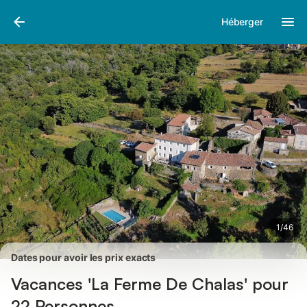
Photos
Équipements
Avis des voyageurs
Héberger
1
/
46
Dates pour avoir les prix exacts
Vacances 'La Ferme De Chalas' pour
22 Personnes