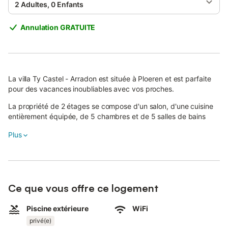
2 Adultes, 0 Enfants
Annulation GRATUITE
La villa Ty Castel - Arradon est située à Ploeren et est parfaite
pour des vacances inoubliables avec vos proches.
La propriété de 2 étages se compose d'un salon, d'une cuisine
entièrement équipée, de 5 chambres et de 5 salles de bains
ainsi que de 5 toilettes supplémentaires, pouvant accueillir
Plus
jusqu'à 10 personnes.
Les équipements supplémentaires comprennent un Wi-Fi haut
débit (adapté aux appels vidéo) avec un espace de travail
dédié pour le télétravail, une télévision ainsi qu'une machine à
laver.
Ce que vous offre ce logement
Cette villa offre un espace extérieur privé avec une piscine
Piscine extérieure
WiFi
chauffée à partir de début mai, un jardin, une terrasse, un
privé(e)
balcon et deux planchas.