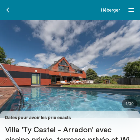
Photos
Équipements
Avis des voyageurs
Héberger
1
/
30
Dates pour avoir les prix exacts
Villa 'Ty Castel - Arradon' avec
piscine privée, terrasse privée et Wi-