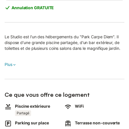
Annulation GRATUITE
Le Studio est l'un des hébergements du "Park Carpe Diem". Il
dispose d'une grande piscine partagée, d'un bar extérieur, de
toilettes et de plusieurs coins salons dans le magnifique jardin.
Plus
Le studio de 40 m² se compose d'un salon/coin nuit avec un lit
king-size, d'une cuisine entièrement équipée, d'un canapé-lit,
d'une salle de bains et convient pour 2 personnes.
Les équipements supplémentaires comprennent le Wi-Fi haut
débit (travail), une télévision internationale avec des services de
Ce que vous offre ce logement
streaming, la climatisation, un ventilateur, une machine à laver
ainsi qu'un séchoir.
Piscine extérieure
WiFi
Partagé
Un lit bébé et une chaise haute sont également disponibles.
Parking sur place
Terrasse non-couverte