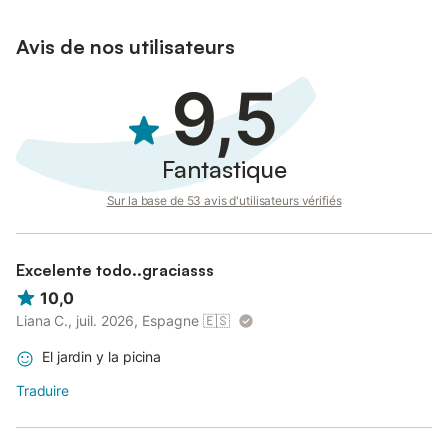
d'événements ne sont pas autorisés. Cette propriété a des
directives pour aider les hôtes à trier correctement les déchets.
Avis de nos utilisateurs
Cette propriété est équipée de dispositifs d'économie d'eau et
9,5
d'éclairage.
L'électricité de cette propriété est en partie produite par des
panneaux photovoltaïques.
Fantastique
Sur la base de 53 avis d'utilisateurs vérifiés
Excelente todo..graciasss
10,0
Liana C., juil. 2026, Espagne
🇪🇸
El jardin y la picina
Traduire