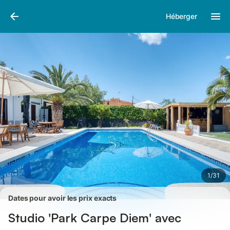
Photos
Équipements
Avis des voyageurs
Héberger
1
/
31
Dates pour avoir les prix exacts
Studio 'Park Carpe Diem' avec