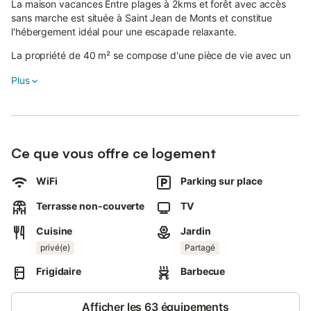
La maison vacances Entre plages à 2kms et forêt avec accès
sans marche est située à Saint Jean de Monts et constitue
l'hébergement idéal pour une escapade relaxante.
La propriété de 40 m² se compose d'une pièce de vie avec un
canapé-lit pour 2 personnes, d'une kitchenette équipée, d'une
Plus
chambre et d'une salle d'eau, pouvant accueillir jusqu'à 6
personnes.
Les équipements supplémentaires comprennent un Wi-Fi
adapté aux appels vidéo avec un espace de travail dédié pour
le télétravail et une télévision.
Ce que vous offre ce logement
Une table de ping-pong est également fournie pour votre plaisir.
WiFi
Parking sur place
Un lit bébé est disponible en supplément.
Terrasse non-couverte
TV
Malheureusement, cet hébergement ne propose pas la
Cuisine
Jardin
climatisation.
privé(e)
Partagé
Cette location de vacances dispose d'un espace extérieur privé
avec une terrasse plein air et un barbecue.
Frigidaire
Barbecue
Au calme, à 300 m de la forêt et 2 km de la plage, à l'abri des
Afficher les 63 équipements