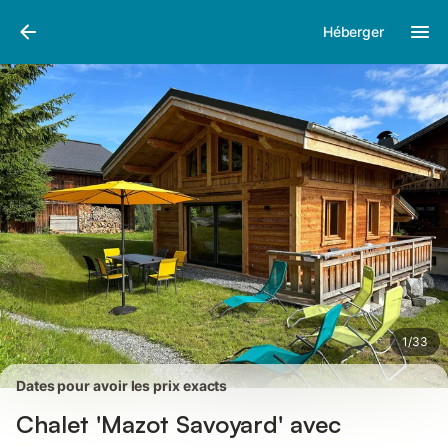
Photos
Équipements
Avis des voyageurs
Héberger
1
/
33
Dates pour avoir les prix exacts
Chalet 'Mazot Savoyard' avec