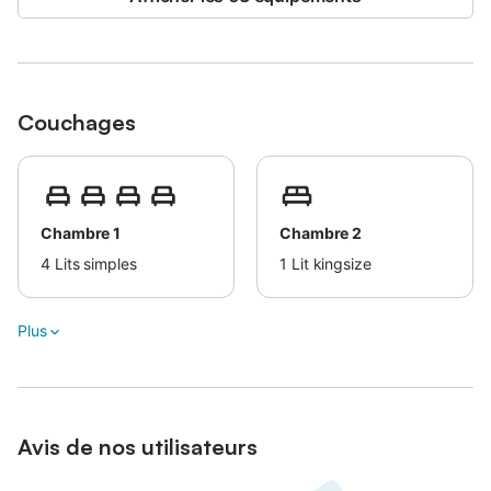
mécaniques, ESF et pistes de ski de fond.
Randonnées accessibles toutes saisons.
Les Gets - Portes du Soleil à 12 km, Taninges à 10 km.
Chamonix, Genève et lac Léman à 1h10, Annecy à 1h15.
Couchages
Chalet déconseillé aux personnes à mobilité réduite (escaliers).
Chambre 1
Chambre 2
4
Lits simples
1
Lit kingsize
Plus
Avis de nos utilisateurs