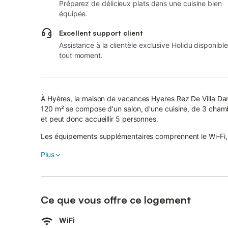
Préparez de délicieux plats dans une cuisine bien
équipée.
Excellent support client
Assistance à la clientèle exclusive Holidu disponible
tout moment.
À Hyères, la maison de vacances Hyeres Rez De Villa Dans
120 m² se compose d'un salon, d'une cuisine, de 3 chambr
et peut donc accueillir 5 personnes.
Les équipements supplémentaires comprennent le Wi-Fi, un
En plus de cela, une table de ping-pong est également fou
Plus
Cet hébergement ne propose pas : la climatisation.
Cette location de vacances comprend une terrasse extér
Ce que vous offre ce logement
Cette location de vacances dispose d'un jardin partagé p
Dans les environs, vous trouverez une boulangerie et de
Les plages les plus proches sont accessibles en 20 minu
WiFi