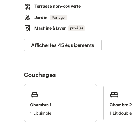
2 places de parking sont disponibles sur la propriété.
Terrasse non-couverte
Les animaux domestiques et les fumeurs ne sont pas auto
Cette propriété dispose de directives pour aider les hôte
Jardin
Partagé
De plus amples informations sont fournies sur place.
Machine à laver
Au calme absolu dans un cadre verdoyant, la propriété e
privé(e)
L'hôte habite à l'étage mais garantit une intimité maximal
Afficher les 45 équipements
Couchages
Chambre 1
Chambre 2
1
Lit simple
1
Lit double