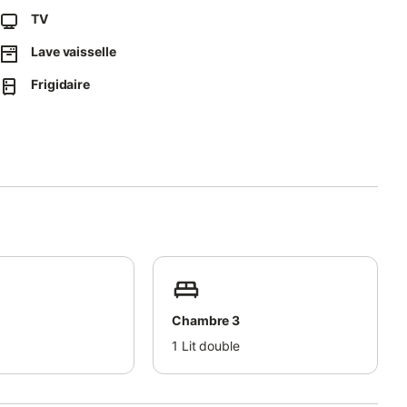
TV
risés.
s à trier correctement les déchets.
Lave vaisselle
Frigidaire
st divisée en 2 appartements.
e à ses hôtes.
Chambre 3
1
Lit double