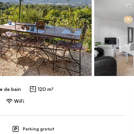
le de bain
120 m²
WiFi
Parking gratuit