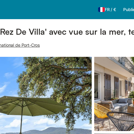
FR
/
€
Publi
ez De Villa' avec vue sur la mer, te
national de Port-Cros