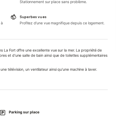
Stationnement sur place sans problème.
Superbes vues
 à
Profitez d’une vue magnifique depuis ce logement.
 La Fort offre une excellente vue sur la mer. La propriété de
es et d'une salle de bain ainsi que de toilettes supplémentaires
e télévision, un ventilateur ainsi qu'une machine à laver.
rnie pour votre plaisir.
ieure privée et un barbecue.
our votre détente matinale.
s supermarchés à 5 minutes en voiture.
tes.
Parking sur place