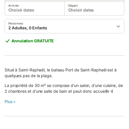
Arrivée
Départ
Choisir dates
Choisir dates
Personnes
2 Adultes, 0 Enfants
Annulation GRATUITE
Situé à Saint-Raphaël, le bateau Port de Saint-Raphaël est à
quelques pas de la plage.
La propriété de 30 m² se compose d'un salon, d'une cuisine, de
2 chambres et d'une salle de bain et peut donc accueillir 4
personnes.
Plus
Les équipements supplémentaires comprennent une télévision.
Ce logement n'offre pas : Wi-Fi et la climatisation.
Cette location de vacances dispose d'une terrasse couverte