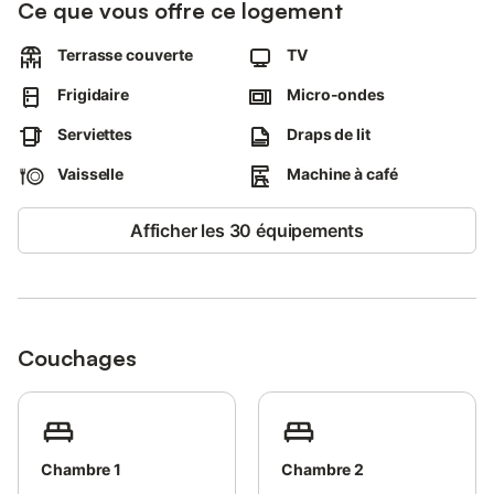
Ce que vous offre ce logement
privée pour des soirées de détente.
La propriété se trouve à proximité de la plage.
Terrasse couverte
TV
Les animaux domestiques, les fumeurs et les fêtes ne sont pas
autorisés.
Frigidaire
Micro-ondes
Une sortie en mer avec le bateau peut être organisée sur
demande.
Serviettes
Draps de lit
Une bouteille de rosé attend les hôtes à bord.
Vaisselle
Machine à café
Afficher les 30 équipements
Couchages
Chambre 1
Chambre 2