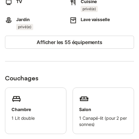
TV
Cuisine
Le chalet constitue un havre de paix, situé dans un
privé(e)
environnement calme et préservé. Que vous souhaitiez vous
détendre, vous rapprocher de la nature ou simplement profiter
Jardin
Lave vaisselle
du silence, cet endroit est idéal pour un séjour rafraîchissant.
privé(e)
Vous y trouverez tout le confort nécessaire pour passer des
vacances sans stress dans un cadre unique et serein.
Afficher les 55 équipements
Venez vous détendre et profiter de la sérénité absolue de cet
endroit, tout en bénéficiant de tous les équipements modernes
pour un séjour inoubliable.
Couchages
Chambre
Salon
1
Lit double
1
Canapé-lit (pour 2 per
sonnes)