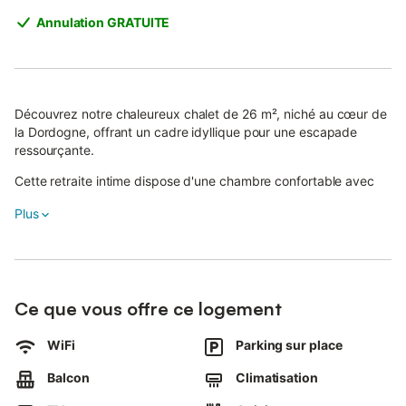
Annulation GRATUITE
Découvrez notre chaleureux chalet de 26 m², niché au cœur de
la Dordogne, offrant un cadre idyllique pour une escapade
ressourçante.
Cette retraite intime dispose d'une chambre confortable avec
un lit double et d’un canapé-lit, parfaits pour accueillir jusqu'à 4
Plus
personnes.
La cuisine entièrement équipée vous permet de préparer des
repas en toute simplicité, que vous choisissiez de dîner à
l'intérieur ou de profiter du spacieux balcon de 10 m² et d'une
Ce que vous offre ce logement
tonnelle de 16 m², où vous pourrez savourer vos repas en plein
air. Le balcon et la tonnelle, équipés de fauteuils et de transats,
offrent une vue panoramique à 360 degrés sur les collines
WiFi
Parking sur place
luxuriantes et la nature environnante, un véritable régal pour les
Balcon
Climatisation
yeux.