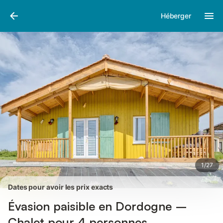
Photos
Équipements
Avis des voyageurs
Héberger
1
/
27
Dates pour avoir les prix exacts
Évasion paisible en Dordogne –
Chalet pour 4 personnes