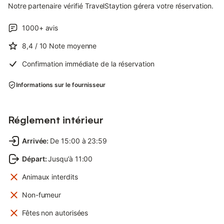
Notre partenaire vérifié TravelStaytion gérera votre réservation.
soins médicaux primaires (centre de santé) à 7 kilomètres (10
minutes) à Arkalochori ou à Kasteli. Arkalochori et Kasteli
disposent également de succursales bancaires, de grands
1000+
avis
supermarchés, de boutiques locales et de nombreux endroits
8,4
/ 10
Note moyenne
pour manger et boire.
Confirmation immédiate de la réservation
Informations sur le fournisseur
Réglement intérieur
Arrivée
:
De 15:00 à 23:59
Départ
:
Jusqu’à 11:00
Animaux interdits
Non-fumeur
Fêtes non autorisées