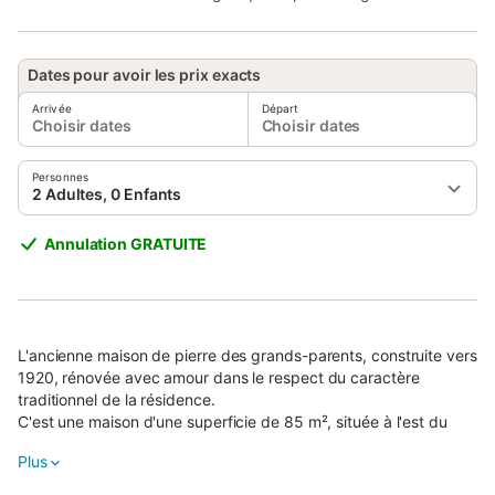
Dates pour avoir les prix exacts
Arrivée
Départ
Choisir dates
Choisir dates
Personnes
2 Adultes, 0 Enfants
Annulation GRATUITE
L'ancienne maison de pierre des grands-parents, construite vers
1920, rénovée avec amour dans le respect du caractère
traditionnel de la résidence.
C'est une maison d'une superficie de 85 m², située à l'est du
petit et calme village de Nipiditos, à une altitude de 400 m.
Plus
Entièrement meublée et équipée de tous les appareils
électriques.