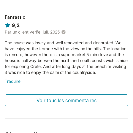
nombreux endroits pour manger et boire.
Afin de pouvoir explorer la région ainsi que les villages
Fantastic
environnants et les divers monuments historiques de la ville, il
9,2
est conseillé d'avoir une voiture.
Par un client verife, juil. 2025
Nous pouvons vous aider avec la location de voiture.
The house was lovely and well renovated and decorated. We
Veuillez noter que l'appartement dispose d'un espace de
have enjoyed the terrace with the view on the hills. The location
stationnement.
is remote, however there is a supermarket 5 min drive and the
house is halfway betwen the north and south coasts wich is nice
Veuillez également noter que nous pouvons vous aider avec la
for exploring Crete. And after long days at the beach or visiting
location de voiture ou la réservation d'une table dans un
it was nice to enjoy the calm of the countryside.
restaurant.
Traduire
Si vous avez besoin d'autre chose pendant votre séjour,
n'hésitez pas à nous demander, nous ferons de notre mieux
pour vous aider.
Voir tous les commentaires
Les Chambres
Entièrement meublée et équipée de tous les appareils
électriques.
À l'intérieur, vous trouverez : une cuisine, un salon avec