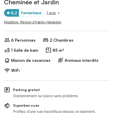
Cheminée et Jardin
9,2
Fantastique
1 avis
•
Nipiditos, Région d'Iraklio-Héraklion
6 Personnes
2 Chambres
1 Salle de bain
85 m²
Maison de vacances
Animaux interdits
WiFi
Parking gratuit
Stationnement sur place sans problème.
Superbes vues
Profitez d’une vue magnifique depuis ce logement.