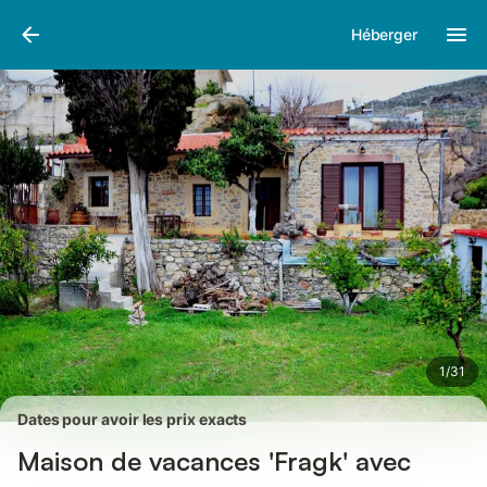
Photos
Équipements
Avis des voyageurs
Héberger
1
/
31
Dates pour avoir les prix exacts
Maison de vacances 'Fragk' avec