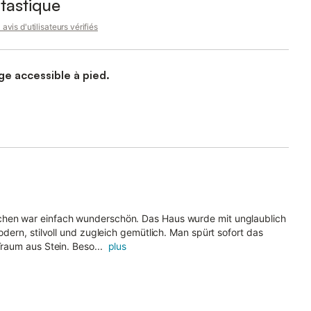
tastique
avis d'utilisateurs vérifiés
able séjour dans un endroit calme. Plage accessible à pied.
schen war einfach wunderschön. Das Haus wurde mit unglaublich
odern, stilvoll und zugleich gemütlich. Man spürt sofort das
Traum aus Stein. Beso...
plus