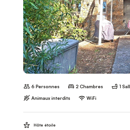
6 Personnes
2 Chambres
1 Sal
Animaux interdits
WiFi
Hôte étoile