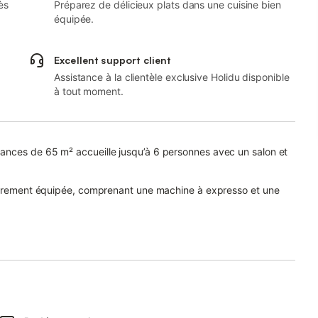
ès
Préparez de délicieux plats dans une cuisine bien
équipée.
Excellent support client
Assistance à la clientèle exclusive Holidu disponible
à tout moment.
ances de 65 m² accueille jusqu’à 6 personnes avec un salon et
tièrement équipée, comprenant une machine à expresso et une
, d’une télévision et d’un lave-linge pour plus de confort.
la terrasse couverte, le balcon ou la terrasse non couverte, tous
é et vous pourrez utiliser le barbecue privé pour vos repas en
sur place et d’un accès à une table de ping-pong commune.