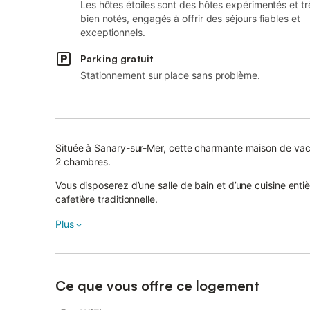
Les hôtes étoiles sont des hôtes expérimentés et tr
bien notés, engagés à offrir des séjours fiables et
exceptionnels.
Parking gratuit
Stationnement sur place sans problème.
Située à Sanary-sur-Mer, cette charmante maison de vac
2 chambres.
Vous disposerez d’une salle de bain et d’une cuisine en
cafetière traditionnelle.
Profitez du Wi-Fi haut débit, de la climatisation réversible
Plus
À l’extérieur, détendez-vous dans votre jardin privé, sur 
offrant une petite vue mer. La plage se trouve à proximit
plein air.
Ce que vous offre ce logement
Vous bénéficierez de deux places de parking partagées 