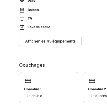
WiFi
L’enregistrement autonome est disponible pour plus de flex
Balcon
la propriété.
TV
Lave vaisselle
Afficher les 43 équipements
Couchages
Chambre 1
Chambre 2
1
Lit double
1
Lit queens