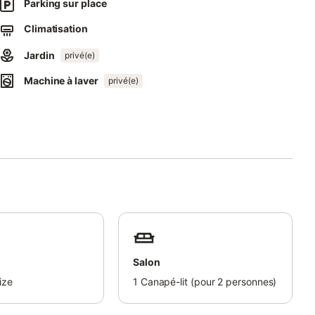
Parking sur place
ibilité. Veuillez noter que les fêtes ne sont pas autorisées dans
Climatisation
Jardin
privé(e)
Machine à laver
privé(e)
Salon
ize
1
Canapé-lit (pour 2 personnes)