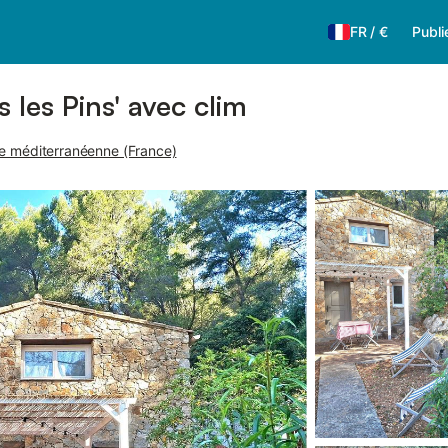
FR
/
€
Publi
les Pins' avec clim
e méditerranéenne (France)