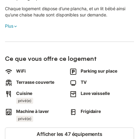
Chaque logement dispose d’une plancha, et un lit bébé ainsi
qu’une chaise haute sont disponibles sur demande.
Plus
Situé près de la plage, l’établissement offre un accès facile aux
activités côtières. Un kayak de mer est disponible sur demande
moyennant un supplément.
Le linge de lit et les serviettes sont disponibles sur demande
moyennant un supplément.
Ce que vous offre ce logement
Une place de parking partagée est disponible sur place.
WiFi
Parking sur place
L’arrivée autonome facilite votre séjour.
Terrasse couverte
TV
Les événements ne sont pas autorisés sur la propriété.
Cuisine
Lave vaisselle
privé(e)
Machine à laver
Frigidaire
privé(e)
Afficher les 47 équipements