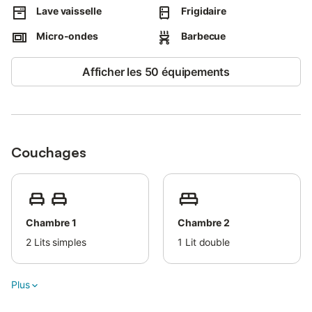
Lave vaisselle
Frigidaire
Le gîte du Cerisier est composé d'une cuisine et d'un salon au
rez-de-chaussée. Un canapé-lit dans le salon peut accueillir 2
Micro-ondes
Barbecue
personnes.
À l'étage, vous trouverez une chambre avec un lit 160, une
Afficher les 50 équipements
chambre avec 2 lits simples, une salle de bain et des WC
séparés.
Couchages
Chambre 1
Chambre 2
2
Lits simples
1
Lit double
Plus