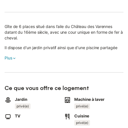
Gîte de 6 places situé dans l'aile du Château des Varennes
datant du 16ème siècle, avec une cour unique en forme de fer à
cheval.
Il dispose d'un jardin privatif ainsi que d'une piscine partagée
offrant une vue sur les coteaux du Lauragais et les Pyrénées.
Plus
Sur le domaine, vous pourrez partager un agréable moment lors
de balades à cheval pour les adultes ou à poney pour les
enfants.
C'est une belle occasion de découvrir les lieux autrement, en
Ce que vous offre ce logement
douceur et en pleine nature.
Jardin
Machine à laver
Des sorties en attelage sont également proposées pour une
privé(e)
privé(e)
expérience encore plus conviviale.
TV
Cuisine
La réservation se fait auprès de votre hôte via la plateforme de
réservation.
privé(e)