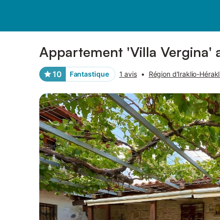
Photos
Équipements
Avis des voyageurs
Appartement 'Villa Vergina' 
10
Fantastique
1 avis
•
Région d'Iraklio-Hérakl