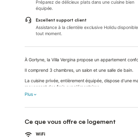
Préparez de délicieux plats dans une cuisine bien
équipée.
Excellent support client
Assistance à la clientèle exclusive Holidu disponible
tout moment.
À Gortyne, la Villa Vergina propose un appartement confo
Il comprend 3 chambres, un salon et une salle de bain.
La cuisine privée, entièrement équipée, dispose d'une mach
moyennant des frais supplémentaires.
Plus
Pour votre confort, vous bénéficiez d'un Wi-Fi rapide ada
chambres et le salon, d'une télévision privée, d'un ventila
hautes pour les familles.
Ce que vous offre ce logement
Profitez de votre jardin privé et de la terrasse non couv
Vous pouvez préparer vos repas sur votre propre barbec
WiFi