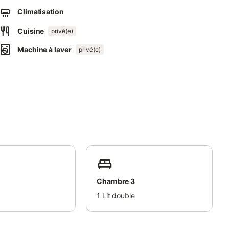
Climatisation
nts.
Cuisine
privé(e)
es sur place, ainsi que des places dans la rue. Les fêtes ne
Machine à laver
privé(e)
mité, vous trouverez une pizzeria.
yennant des frais supplémentaires, à organiser avec l'hôte via
Chambre 3
1
Lit double