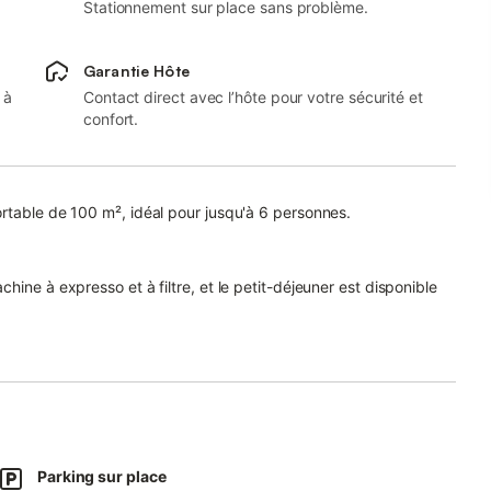
Stationnement sur place sans problème.
Garantie Hôte
 à
Contact direct avec l’hôte pour votre sécurité et
confort.
rtable de 100 m², idéal pour jusqu'à 6 personnes.
ine à expresso et à filtre, et le petit-déjeuner est disponible
pté aux appels vidéo, de la climatisation dans toutes les
teur, du self check-in, ainsi que de 2 lits bébé et 2 chaises
erte avec une belle vue sur la montagne.
ue et vous détendre dans les vastes espaces extérieurs
Parking sur place