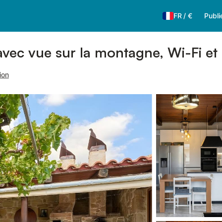
FR
/
€
Publi
avec vue sur la montagne, Wi-Fi et 
ion