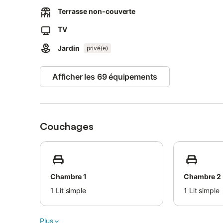
communs entourés d'oliviers.
Terrasse non-couverte
Une aire de jeux commune est à disposition pour les enfa
TV
Pour le stationnement, 10 places communes sont disponibl
sont pas autorisées dans l'établissement.
Jardin
privé(e)
La région est idéale pour le vélo et la randonnée. À proxi
Afficher les 69 équipements
Des excursions dans la nature sauvage sont proposées mo
la plateforme de réservation.
Couchages
Chambre 1
Chambre 2
1
Lit simple
1
Lit simple
Plus