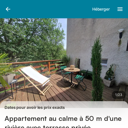
Photos
Équipements
Avis des voyageurs
Héberger
1
/
23
Dates pour avoir les prix exacts
Appartement au calme à 50 m d'une
rivière avec terrasse privée