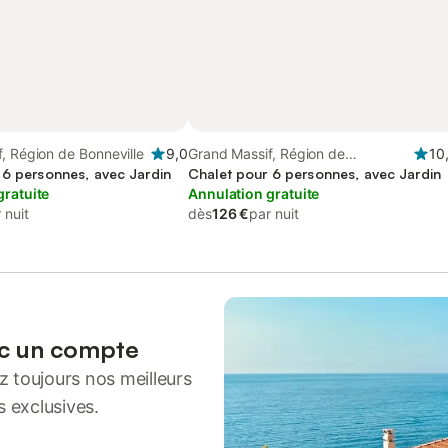
, Région de Bonneville
9,0
Grand Massif, Région de
10
 6 personnes, avec Jardin
Bonneville
Chalet pour 6 personnes, avec Jardin
gratuite
Annulation gratuite
 nuit
dès
126 €
par nuit
ec un compte
 toujours nos meilleurs
s exclusives.