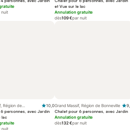
 4 personnes, avec Jardin
Bonneville
Chalet pour 6 personnes, avec Jardin
gratuite
et Vue sur le lac
 nuit
Annulation gratuite
dès
109 €
par nuit
, Région de
10,0
Grand Massif, Région de Bonneville
9
 6 personnes, avec Jardin
Chalet pour 6 personnes, avec Jardin
 lac
Annulation gratuite
gratuite
dès
132 €
par nuit
 nuit