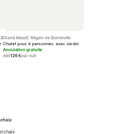
,3
Grand Massif, Région de Bonneville
n
Chalet pour 6 personnes, avec Jardin
Annulation gratuite
dès
126 €
par nuit
rchaix
erchaix