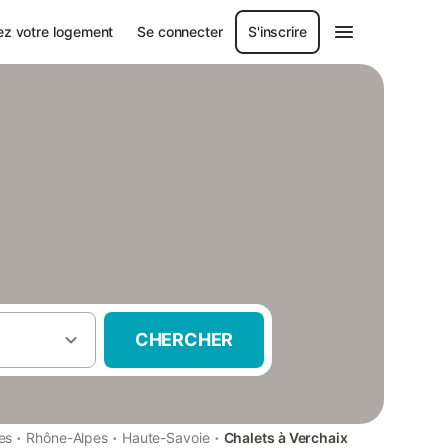
ez votre logement
Se connecter
S'inscrire
CHERCHER
·
·
·
es
Rhône-Alpes
Haute-Savoie
Chalets à Verchaix