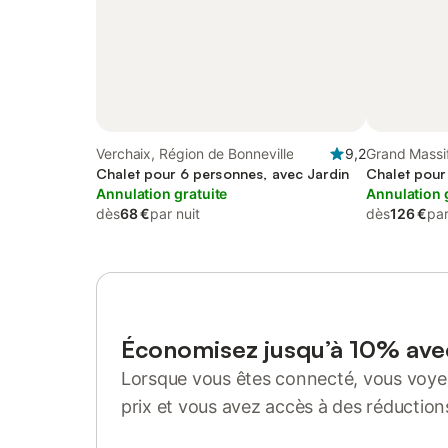
Verchaix, Région de Bonneville
9,2
Grand Massif
Chalet pour 6 personnes, avec Jardin
Chalet pour
Annulation gratuite
Annulation 
dès
68 €
par nuit
dès
126 €
par
Économisez jusqu’à 10% av
Lorsque vous êtes connecté, vous voyez
prix et vous avez accès à des réduction
Se connecter ou s'inscrire