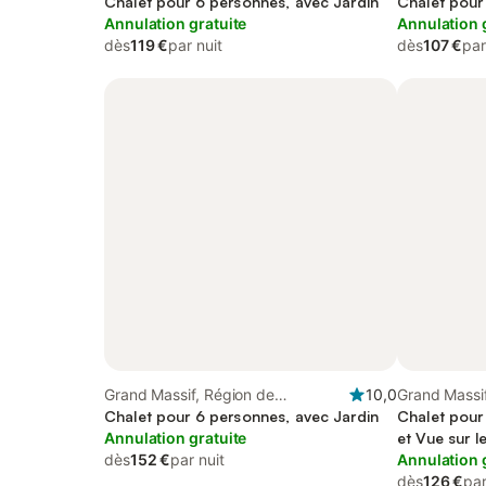
Bonneville
Chalet pour 6 personnes, avec Jardin
Chalet pour
Annulation gratuite
Annulation 
dès
119 €
par nuit
dès
107 €
par
Grand Massif, Région de
10,0
Grand Massif
Bonneville
Chalet pour 6 personnes, avec Jardin
Bonneville
Chalet pour
Annulation gratuite
et Vue sur le
dès
152 €
par nuit
Annulation 
dès
126 €
par