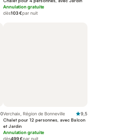
Chalet pour 4 personnes, avec Jardin
Annulation gratuite
dès
103 €
par nuit
,0
Verchaix, Région de Bonneville
9,5
Chalet pour 12 personnes, avec Balcon
et Jardin
Annulation gratuite
dès
499 €
par nuit