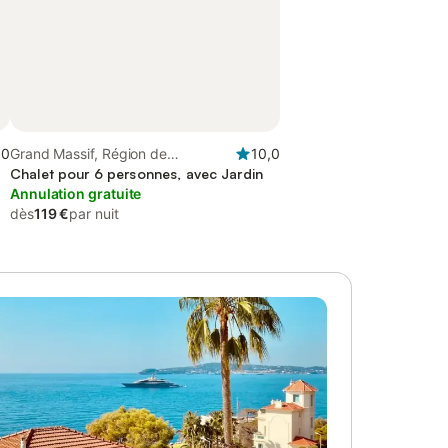
,0
Grand Massif, Région de
10,0
Bonneville
Chalet pour 6 personnes, avec Jardin
Annulation gratuite
dès
119 €
par nuit