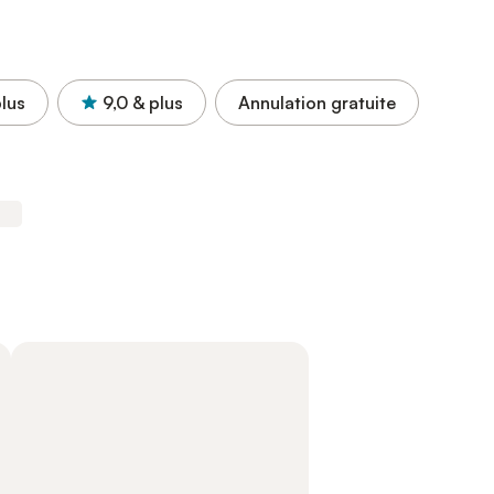
lus
9,0
& plus
Annulation gratuite