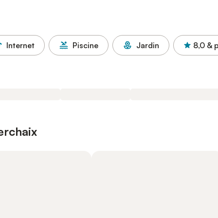
Internet
Piscine
Jardin
8,0
& p
erchaix