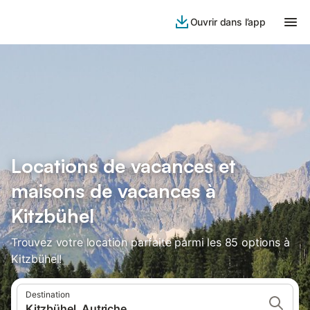
Ouvrir dans l’app
Locations de vacances et
maisons de vacances à
Kitzbühel
Trouvez votre location parfaite parmi les 85 options à
Kitzbühel!
Destination
Kitzbühel, Autriche