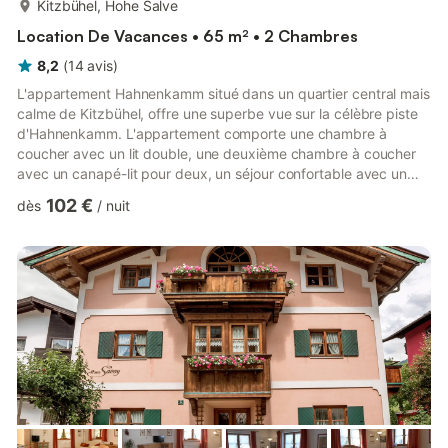
Kitzbühel, Hohe Salve
Location De Vacances • 65 m² • 2 Chambres
8,2
(
14
avis
)
L'appartement Hahnenkamm situé dans un quartier central mais
calme de Kitzbühel, offre une superbe vue sur la célèbre piste
d'Hahnenkamm. L'appartement comporte une chambre à
coucher avec un lit double, une deuxième chambre à coucher
avec un canapé-lit pour deux, un séjour confortable avec un
canapé-lit pour une personne et une table accueillante. Vous
102 €
dès
/
nuit
trouverez aussi une cuisine entièrement équipée et une salle de
bain. A l'arrière de l'immeuble, vous profiterez du balcon avec
chaises de jardin et d'un jardin. Par un sentier de promenade, 5
minutes à pied à peine suffiront pour accéder aux...