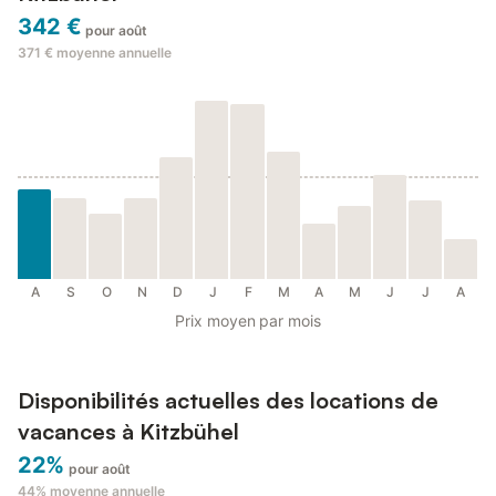
342 €
pour août
371 €
moyenne annuelle
A
S
O
N
D
J
F
M
A
M
J
J
A
Prix moyen par mois
Disponibilités actuelles des locations de
vacances à Kitzbühel
22%
pour août
44%
moyenne annuelle