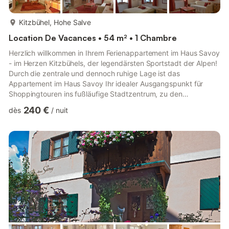
plus...
Kitzbühel, Hohe Salve
Location De Vacances • 54 m² • 1 Chambre
Herzlich willkommen in Ihrem Ferienappartement im Haus Savoy
- im Herzen Kitzbühels, der legendärsten Sportstadt der Alpen!
Durch die zentrale und dennoch ruhige Lage ist das
Appartement im Haus Savoy Ihr idealer Ausgangspunkt für
Shoppingtouren ins fußläufige Stadtzentrum, zu den
Bergbahnen (Hahnenkammbahn & Hornbahn) sowie jeglichen
240 €
dès
/
nuit
Sportaktivitäten (Rad- und Wanderwege, Sportpark,
Naherholungsgebiet Schwarzsee etc.). Verbringen Sie Ihren
Urlaub in der gemütlichen Atmosphäre von Haus Savoy! Wir
freuen uns auf Sie! Das Appartement 1 befindet sich im
Erdgeschoss links. Es umfasst einen ...