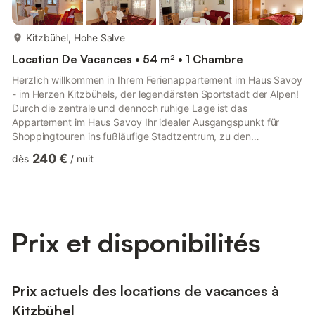
plus...
Kitzbühel, Hohe Salve
Location De Vacances • 54 m² • 1 Chambre
Herzlich willkommen in Ihrem Ferienappartement im Haus Savoy
- im Herzen Kitzbühels, der legendärsten Sportstadt der Alpen!
Durch die zentrale und dennoch ruhige Lage ist das
Appartement im Haus Savoy Ihr idealer Ausgangspunkt für
Shoppingtouren ins fußläufige Stadtzentrum, zu den
Bergbahnen (Hahnenkammbahn & Hornbahn) sowie jeglichen
240 €
dès
/
nuit
Sportaktivitäten (Rad- und Wanderwege, Sportpark,
Schwimmbad, Naherholungsgebiet Schwarzsee etc.). Bitte
fragen Sie vor Ort nach der Gästekarte für zahlreiche
Ermäßigungen. Verbringen Sie Ihren Urlaub in der gemütlichen
Atmosphäre von Haus Savoy! Wir freue...
Prix et disponibilités
Prix actuels des locations de vacances à
Kitzbühel