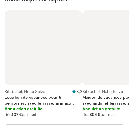
Kitzbühel, Hohe Salve
8,2
Kitzbühel, Hohe Salve
Location de vacances pour 8
Maison de vacances pou
personnes, avec terrasse, animaux
avec jardin et terrasse,
acceptés
Annulation gratuite
acceptés
Annulation gratuite
dès
107 €
par nuit
dès
304 €
par nuit