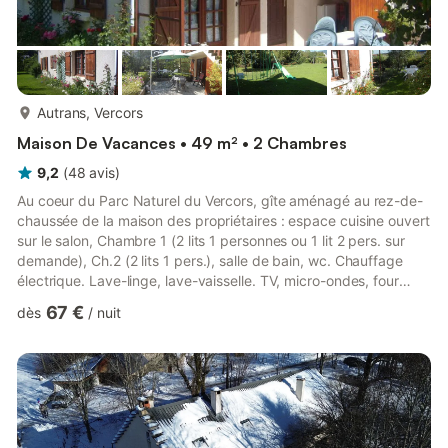
plus...
Autrans, Vercors
Maison De Vacances • 49 m² • 2 Chambres
9,2
(
48
avis
)
Au coeur du Parc Naturel du Vercors, gîte aménagé au rez-de-
chaussée de la maison des propriétaires : espace cuisine ouvert
sur le salon, Chambre 1 (2 lits 1 personnes ou 1 lit 2 pers. sur
demande), Ch.2 (2 lits 1 pers.), salle de bain, wc. Chauffage
électrique. Lave-linge, lave-vaisselle. TV, micro-ondes, four
électrique. Buanderie. Terrasse avec salon de jardin, barbecue.
67 €
dès
/
nuit
Terrain clos (jeux d'enfants, balançoires & toboggan). Parking
devant le gîte (2 voitures max). Draps fournis & lits faits à votre
arrivée. Possibilité de location linge de toilette. Ski de piste à 5
km de la Sur...