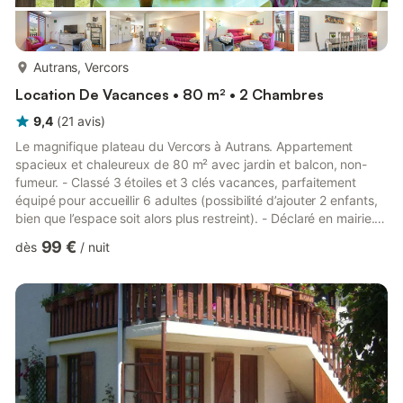
plus...
Autrans, Vercors
Location De Vacances • 80 m² • 2 Chambres
9,4
(
21
avis
)
Le magnifique plateau du Vercors à Autrans. Appartement
spacieux et chaleureux de 80 m² avec jardin et balcon, non-
fumeur. - Classé 3 étoiles et 3 clés vacances, parfaitement
équipé pour accueillir 6 adultes (possibilité d’ajouter 2 enfants,
bien que l’espace soit alors plus restreint). - Déclaré en mairie. -
Deux grandes chambres de 16 m² chacune. - Pièce à vivre de
99 €
dès
/
nuit
50 m² comprenant un salon et une salle à manger avec une
grande table pour 8 à 10 personnes. - Télévision connectée 4K
et lecteur DVD. - Deux places de parking privées. - Grand
balcon fermé de 10 m² avec store. - Jardin de 120 ...