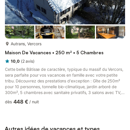
plus...
Autrans, Vercors
Maison De Vacances • 250 m² • 5 Chambres
10,0
(
2
avis
)
Cette belle Bâtisse de caractère, typique du massif du Vercors,
sera parfaite pour vos vacances en famille avec votre petite
tribu. Découvrez des prestations d'exception : Gîte de 250m²
pour 10 personnes, tonnelle bio-climatique, jardin arboré de
300m², 5 chambres avec sanitaire privatifs, 3 salons avec TV,
baby-foot, décoration et ameublement résolument
448 €
dès
/
nuit
contemporains. Tout est fait pour que chacun profite d'une
intimité tout en étant ensemble. Couleurs chaleureuses,
matériaux nobles, élégance des objets, petite cheminée à
l'éthanol qui rendra votre séjour cocooning, tout concourt à la
créa...
Autres idées de vacances et types