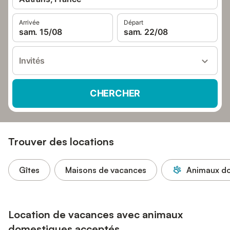
Arrivée
Départ
sam. 15/08
sam. 22/08
Invités
CHERCHER
Trouver des locations
Gîtes
Maisons de vacances
Animaux do
Location de vacances avec animaux
domestiques acceptés