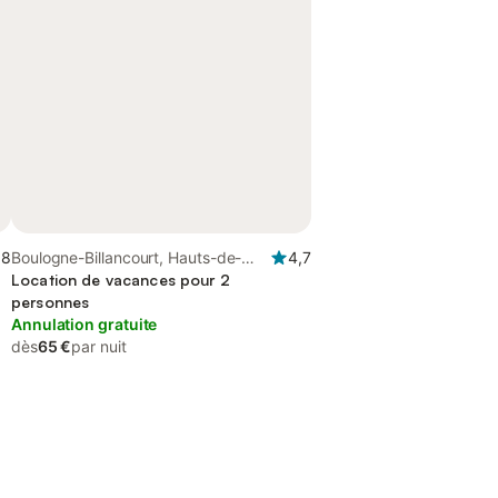
,8
Boulogne-Billancourt, Hauts-de-
4,7
Seine
Location de vacances pour 2
personnes
Annulation gratuite
dès
65 €
par nuit