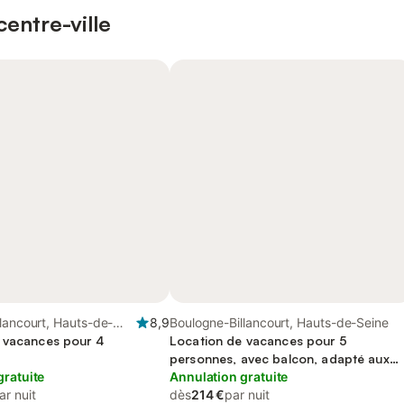
entre-ville
lancourt, Hauts-de-
8,9
Boulogne-Billancourt, Hauts-de-Seine
 vacances pour 4
Location de vacances pour 5
personnes, avec balcon, adapté aux
gratuite
familles
Annulation gratuite
ar nuit
dès
214 €
par nuit