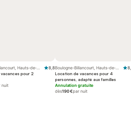
lancourt, Hauts-de-
8,8
Boulogne-Billancourt, Hauts-de-
8
 vacances pour 2
Seine
Location de vacances pour 4
personnes, adapté aux familles
 nuit
Annulation gratuite
dès
190 €
par nuit