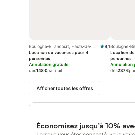
Boulogne-Billancourt, Hauts-de-
8,1
Boulogne-Bil
Seine
Location de vacances pour 4
Seine
Location de
personnes
personnes
Annulation gratuite
Annulation 
dès
148 €
par nuit
dès
237 €
par
Afficher toutes les offres
Économisez jusqu’à 10% av
Lorsque vous êtes connecté, vous voyez