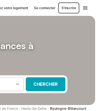
ez votre logement
Se connecter
S'inscrire
cances à
CHERCHER
·
·
le de France
Hauts-de-Seine
Boulogne-Billancourt