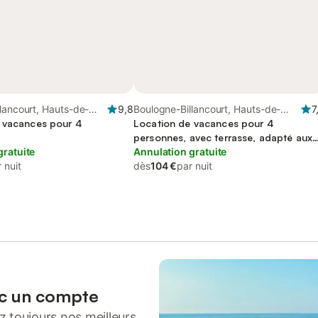
lancourt, Hauts-de-
9,8
Boulogne-Billancourt, Hauts-de-
7
 vacances pour 4
Seine
Location de vacances pour 4
personnes, avec terrasse, adapté aux
gratuite
familles
Annulation gratuite
 nuit
dès
104 €
par nuit
ec un compte
 toujours nos meilleurs