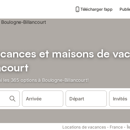
Télécharger l’app
Publi
acances et maisons de va
ncourt
i les 365 options à Boulogne-Billancourt!
Arrivée
Départ
Invités
·
·
Locations de vacances
France
Î