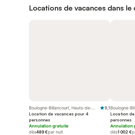
Locations de vacances dans le c
Boulogne-Billancourt, Hauts-de-
9,1
Boulogne-Bil
Seine
Location de vacances pour 4
Seine
Location de
personnes
personnes
Annulation gratuite
Annulation 
dès
489 €
par nuit
dès
1 002 €
p