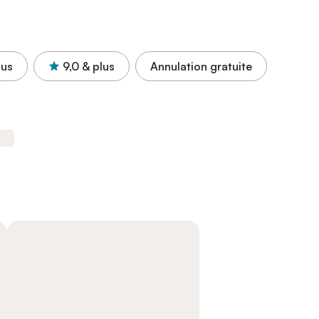
lus
9,0
& plus
Annulation gratuite