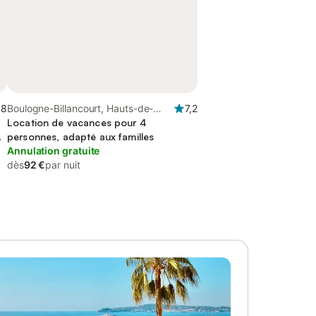
,8
Boulogne-Billancourt, Hauts-de-
7,2
Seine
Location de vacances pour 4
personnes, adapté aux familles
Annulation gratuite
dès
92 €
par nuit