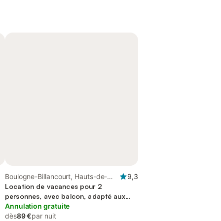
Boulogne-Billancourt, Hauts-de-
9,3
Seine
Location de vacances pour 2
personnes, avec balcon, adapté aux
familles
Annulation gratuite
dès
89 €
par nuit