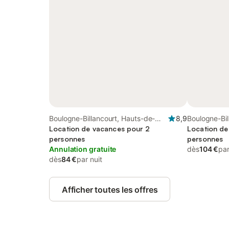
Boulogne-Billancourt, Hauts-de-
8,9
Boulogne-Bil
Seine
Location de vacances pour 2
Seine
Location de
personnes
personnes
Annulation gratuite
dès
104 €
par
dès
84 €
par nuit
Afficher toutes les offres