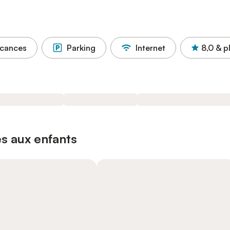
acances
Parking
Internet
8,0
& p
s aux enfants