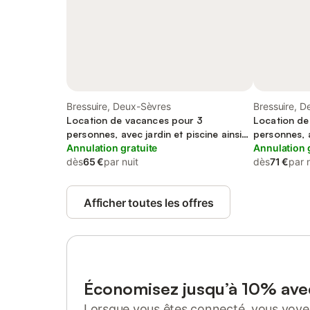
Bressuire, Deux-Sèvres
Bressuire, 
Location de vacances pour 3
Location de
personnes, avec jardin et piscine ainsi
personnes, a
que jacuzzi et terrasse
Annulation gratuite
que terrasse
Annulation 
dès
65 €
par nuit
dès
71 €
par 
Afficher toutes les offres
Économisez jusqu’à 10% av
Lorsque vous êtes connecté, vous voyez