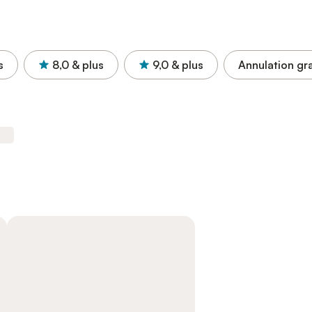
s
8,0
& plus
9,0
& plus
Annulation gra