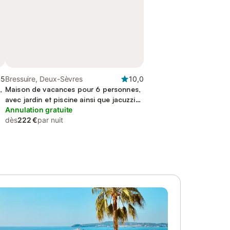
,5
Bressuire, Deux-Sèvres
10,0
,
Maison de vacances pour 6 personnes,
avec jardin et piscine ainsi que jacuzzi
et terrasse
Annulation gratuite
dès
222 €
par nuit