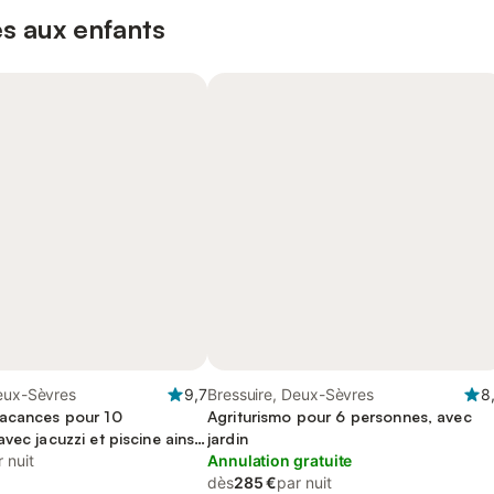
s aux enfants
Deux-Sèvres
9,7
Bressuire, Deux-Sèvres
8
acances pour 10
Agriturismo pour 6 personnes, avec
vec jacuzzi et piscine ainsi
jardin
t terrasse, animaux
 nuit
Annulation gratuite
dès
285 €
par nuit