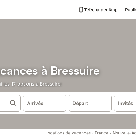
Télécharger l’app
Publi
acances à Bressuire
 les 17 options à Bressuire!
Arrivée
Départ
Invités
·
·
Locations de vacances
France
Nouvelle-Aq