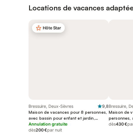
Locations de vacances adaptée
Hôte Star
Bressuire, Deux-Sèvres
9,8
Bressuire, 
Maison de vacances pour 8 personnes,
Maison de v
avec bassin pour enfant et jardin,
personnes, a
adapté aux familles
Annulation gratuite
que jardin e
dès
430 €
par
dès
200 €
par nuit
acceptés