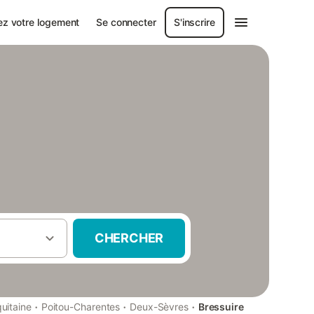
ez votre logement
Se connecter
S'inscrire
CHERCHER
·
·
·
uitaine
Poitou-Charentes
Deux-Sèvres
Bressuire