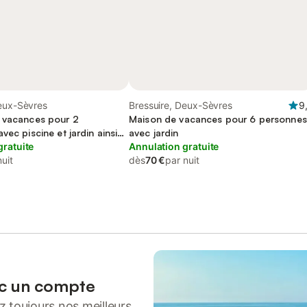
Deux-Sèvres
Bressuire, Deux-Sèvres
9
 vacances pour 2
Maison de vacances pour 6 personnes
vec piscine et jardin ainsi
avec jardin
 et jacuzzi
gratuite
Annulation gratuite
nuit
dès
70 €
par nuit
ec un compte
 toujours nos meilleurs