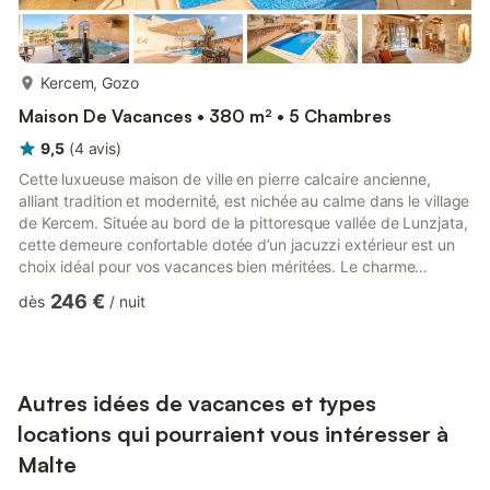
plus...
Kercem, Gozo
Maison De Vacances • 380 m² • 5 Chambres
9,5
(
4
avis
)
Cette luxueuse maison de ville en pierre calcaire ancienne,
alliant tradition et modernité, est nichée au calme dans le village
de Kercem. Située au bord de la pittoresque vallée de Lunzjata,
cette demeure confortable dotée d’un jacuzzi extérieur est un
choix idéal pour vos vacances bien méritées. Le charme
méditerranéen vous accueille dès que vous entrez dans cette
246 €
dès
/
nuit
propriété enchanteresse. Le salon, avec son canapé
confortable et sa télévision, s'ouvre sur une grande salle à
manger pouvant accueillir 8 personnes, mais pouvant en
accueillir davantage. Une cuisine ouverte entièrement
équipée...
Autres idées de vacances et types
locations qui pourraient vous intéresser à
Malte