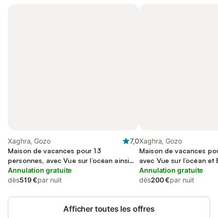
Xaghra, Gozo
7,0
Xaghra, Gozo
Maison de vacances pour 13
Maison de vacances pou
personnes, avec Vue sur l’océan ainsi
avec Vue sur l’océan et 
que Balcon et Piscine
Annulation gratuite
Terrasse et Jardin
Annulation gratuite
dès
519 €
par nuit
dès
200 €
par nuit
Afficher toutes les offres