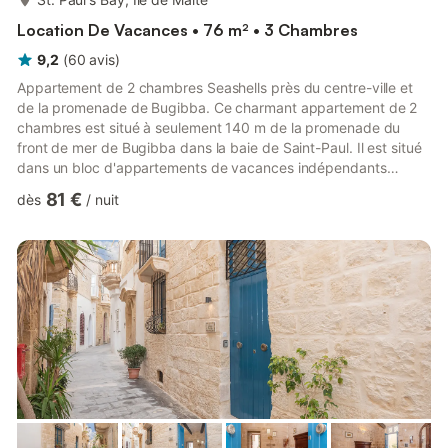
Location De Vacances • 76 m² • 3 Chambres
9,2
(
60
avis
)
Appartement de 2 chambres Seashells près du centre-ville et
de la promenade de Bugibba. Ce charmant appartement de 2
chambres est situé à seulement 140 m de la promenade du
front de mer de Bugibba dans la baie de Saint-Paul. Il est situé
dans un bloc d'appartements de vacances indépendants
(penthouses, appartements de 1 et 2 chambres). Cet
81 €
dès
/
nuit
appartement de 70 m² est composé de 2 chambres, une avec
un lit double et une avec deux lits simples, une salle de bain
avec douche, une cuisine en L, un coin repas et un salon avec
un canapé-lit. Il peut accueillir jusqu'à 6 personnes. Si vous
causez des...