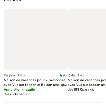
Xaghra, Gozo
9,7
Qala, Gozo
Maison de vacances pour 7 personnes,
Maison de vacances pou
avec Vue sur l’océan et Balcon ainsi que
avec Vue sur l’océan ain
Jardin et Piscine
Annulation gratuite
et Piscine
dès
183 €
par nuit
dès
253 €
par nuit