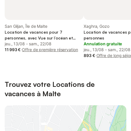
San Giljan, Île de Malte
Xaghra, Gozo
Location de vacances pour 7
Location de vacances p
personnes, avec Vue sur l’océan et
personnes
Balcon
jeu., 13/08 - sam., 22/08
Annulation gratuite
11 993 €
·
Offre de première réservation
jeu., 13/08 - sam., 22/08
893 €
·
Offre de long séjo
Trouvez votre Locations de
vacances à Malte