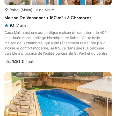
plus...
Rabat (Malta), Île de Malte
Maison De Vacances • 150 m² • 3 Chambres
9,1
(
7
avis
)
Casa Melita est une authentique maison de caractère de 400
ans située dans le village historique de Rabat. Cette belle
maison de 3 chambres, qui a été récemment restaurée pour
inclure le confort moderne, se trouve dans une rue piétonne
paisible à proximité de l'église paroissiale St Paul et du centre
du village. Toutes les chambres du rez-de-chaussée entourent
140 €
dès
/
nuit
une cour ensoleillée, avec un barbecue et une intimité totale. Le
rez-de-chaussée comprend un large hall d'entrée, une cuisine
séparée entièrement équipée et un coin repas et un joli
salon/séjour avec télévision par satellite. Il y a ...