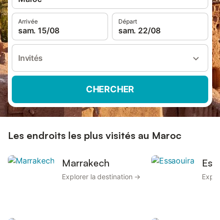
Arrivée
Départ
sam. 15/08
sam. 22/08
Invités
CHERCHER
Les endroits les plus visités au Maroc
Marrakech
Ess
Explorer la destination →
Explo