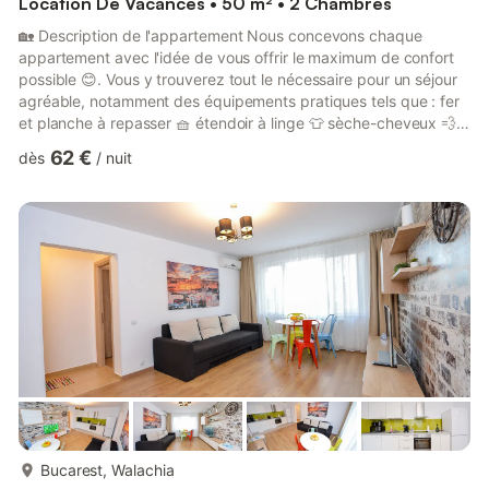
Location De Vacances • 50 m² • 2 Chambres
🏡 Description de l'appartement Nous concevons chaque
appartement avec l'idée de vous offrir le maximum de confort
possible 😊. Vous y trouverez tout le nécessaire pour un séjour
agréable, notamment des équipements pratiques tels que : fer
et planche à repasser 🧺 étendoir à linge 👕 sèche-cheveux 💨
tout le nécessaire de cuisine 🍳 🛋️ Salon canapé 3 places
62 €
dès
/
nuit
extensible 🛋️ fauteuil confortable lampe design élégante 💡
table basse ☕ meuble TV et téléviseur 📺 table à manger avec
4 chaises 🍽️ radiateur 🔥 climatisation ❄️ rideaux et rideaux
occultants 🪟 🛏️ Chambre Lit king-size (180 c...
plus...
Bucarest, Walachia