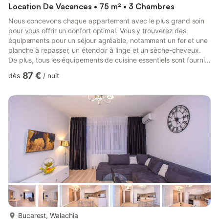
Location De Vacances • 75 m² • 3 Chambres
Nous concevons chaque appartement avec le plus grand soin
pour vous offrir un confort optimal. Vous y trouverez des
équipements pour un séjour agréable, notamment un fer et une
planche à repasser, un étendoir à linge et un sèche-cheveux.
De plus, tous les équipements de cuisine essentiels sont fournis.
Salon Canapé 3 places 1 table basse Meuble TV Smart TV 126
87 €
dès
/
nuit
cm Table à manger 4 places Radiateur Climatisation Rideaux et
rideaux occultants Chambre 1 Lit king-size 160 x 200 cm
Matelas haut de gamme avec surmatelas intégré Tables de
chevet et veilleuses Armoire 2 portes Radiateur Climatisatio...
plus...
Bucarest, Walachia