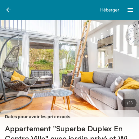
Photos
Équipements
Avis des voyageurs
Héberger
1
/
23
Dates pour avoir les prix exacts
Appartement "Superbe Duplex En
Centre Ville" avec jardin privé et Wi-