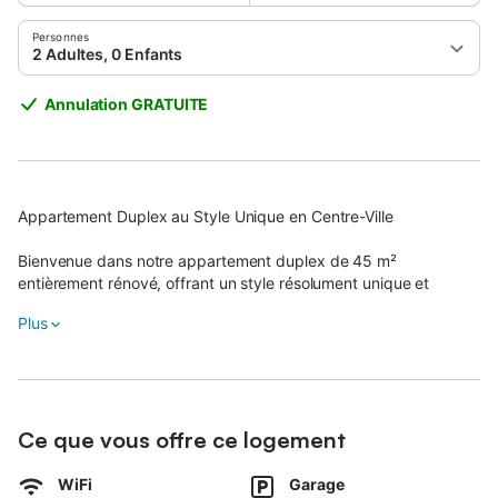
Personnes
2 Adultes, 0 Enfants
Annulation GRATUITE
Appartement Duplex au Style Unique en Centre-Ville
Bienvenue dans notre appartement duplex de 45 m²
entièrement rénové, offrant un style résolument unique et
moderne.
Plus
Situé à proximité du centre-ville tout en étant dans un quartier
calme, ce logement est l'endroit idéal pour un séjour
confortable.
Le Logement :
Ce que vous offre ce logement
- Surface : 45 m² en duplex
- Chambres : Une chambre spacieuse à l'étage avec possibilité
WiFi
Garage