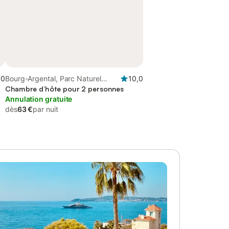
,0
Bourg-Argental, Parc Naturel
10,0
Régional du Pilat
Chambre d’hôte pour 2 personnes
Annulation gratuite
dès
63 €
par nuit