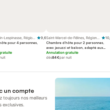
in-Lespinasse, Région
9,6
Saint-Marcel-de-Félines, Région
10
ôte pour 4 personnes,
de Roanne
Chambre d’hôte pour 2 personnes,
avec jacuzzi et balcon, adapté aux
gratuite
familles
Annulation gratuite
nuit
dès
84 €
par nuit
ec un compte
 toujours nos meilleurs
s exclusives.