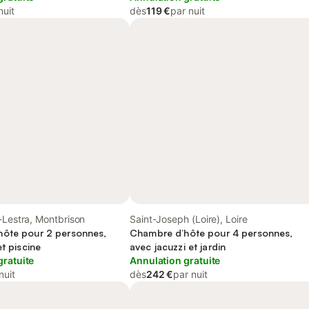
nuit
dès
119 €
par nuit
-Lestra, Montbrison
Saint-Joseph (Loire), Loire
ôte pour 2 personnes,
Chambre d’hôte pour 4 personnes,
et piscine
avec jacuzzi et jardin
gratuite
Annulation gratuite
nuit
dès
242 €
par nuit