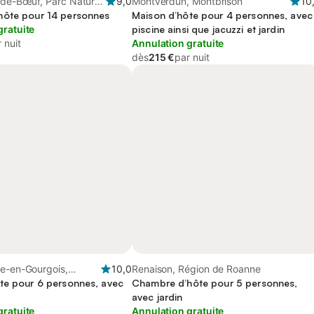
-de-Bœuf, Parc Naturel
9,0
Montverdun, Montbrison
10
Pilat
ôte pour 14 personnes
Maison d’hôte pour 4 personnes, avec
gratuite
piscine ainsi que jacuzzi et jardin
 nuit
Annulation gratuite
dès
215 €
par nuit
ce-en-Gourgois,
10,0
Renaison, Région de Roanne
te pour 6 personnes, avec
Chambre d’hôte pour 5 personnes,
avec jardin
gratuite
Annulation gratuite