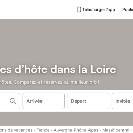
Télécharger l’app
Publi
s d’hôte dans la Loire
hôtes. Comparez et réservez au meilleur prix!
Arrivée
Départ
Invités
·
·
·
·
ions de vacances
France
Auvergne-Rhône-Alpes
Massif central