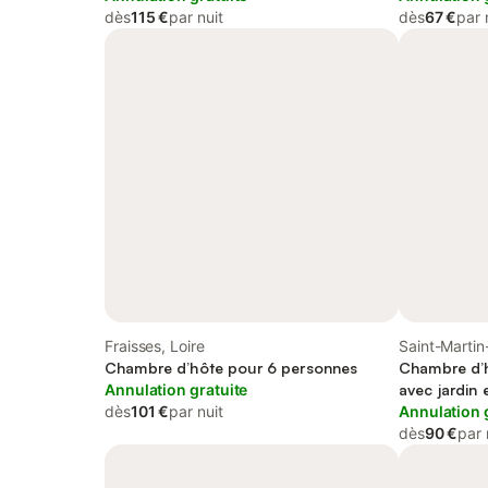
dès
115 €
par nuit
dès
67 €
par 
Fraisses, Loire
Saint-Martin
Chambre d’hôte pour 6 personnes
Chambre d’h
Annulation gratuite
avec jardin 
dès
101 €
par nuit
Annulation 
dès
90 €
par 