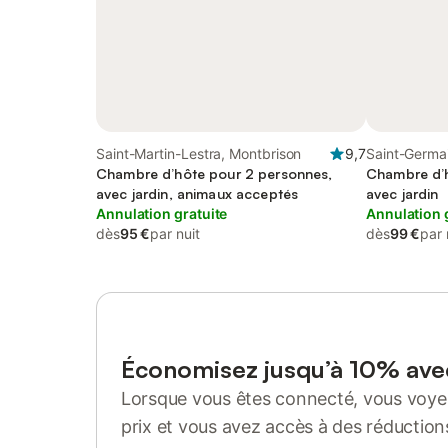
Saint-Martin-Lestra, Montbrison
9,7
Saint-Germa
Chambre d’hôte pour 2 personnes,
de Roanne
Chambre d’h
avec jardin, animaux acceptés
avec jardin
Annulation gratuite
Annulation 
dès
95 €
par nuit
dès
99 €
par 
Économisez jusqu’à 10% av
Lorsque vous êtes connecté, vous voyez
prix et vous avez accès à des réduction