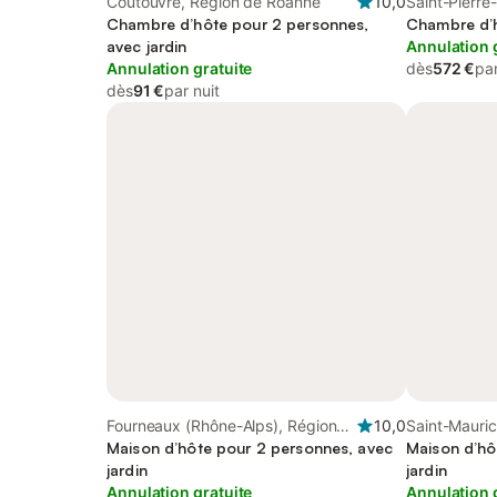
Coutouvre, Région de Roanne
10,0
Saint-Pierre
Chambre d’hôte pour 2 personnes,
Régional du 
Chambre d’h
avec jardin
Annulation 
Annulation gratuite
dès
572 €
par
dès
91 €
par nuit
Fourneaux (Rhône-Alps), Région
10,0
Saint-Mauri
de Roanne
Maison d’hôte pour 2 personnes, avec
Montbrison
Maison d’hô
jardin
jardin
Annulation gratuite
Annulation 