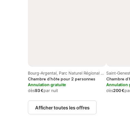
Bourg-Argental, Parc Naturel Régional du
Saint-Genest
Pilat
Chambre d’hôte pour 2 personnes
Chambre d’
Annulation gratuite
Annulation 
dès
93 €
par nuit
dès
200 €
par
Afficher toutes les offres