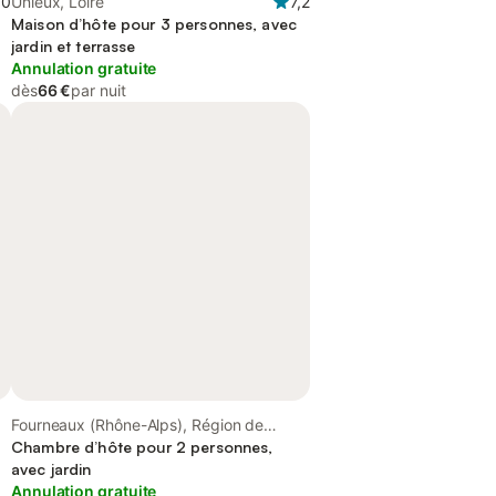
,0
Unieux, Loire
7,2
Maison d’hôte pour 3 personnes, avec
jardin et terrasse
Annulation gratuite
dès
66 €
par nuit
Fourneaux (Rhône-Alps), Région de
Roanne
Chambre d’hôte pour 2 personnes,
avec jardin
Annulation gratuite