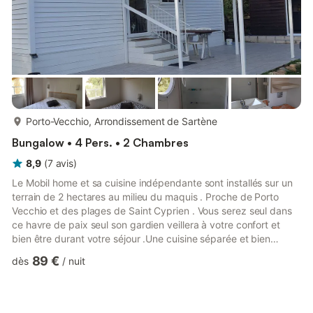
plus...
Porto-Vecchio, Arrondissement de Sartène
Bungalow • 4 Pers. • 2 Chambres
8,9
(
7
avis
)
Le Mobil home et sa cuisine indépendante sont installés sur un
terrain de 2 hectares au milieu du maquis . Proche de Porto
Vecchio et des plages de Saint Cyprien . Vous serez seul dans
ce havre de paix seul son gardien veillera à votre confort et
bien être durant votre séjour .Une cuisine séparée et bien
équipée vous permettra de cuisiner sans nuisance olfactive
89 €
dès
/
nuit
dans le mobil home .De grands extérieurs vous permettrons de
profiter de la nature en journée comme en soirée. Aucun soucis
pour garer votre véhicule .Vous n'avez plus qu'à poser vos
bagages et profiter de vos vacances en Corse.Une ...