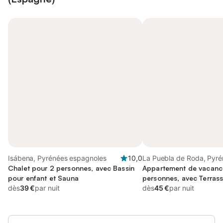
Isábena, Pyrénées espagnoles
10,0
La Puebla de Roda, Pyr
Chalet pour 2 personnes, avec Bassin
espagnoles
Appartement de vacanc
pour enfant et Sauna
personnes, avec Terras
dès
39 €
par nuit
dès
45 €
par nuit