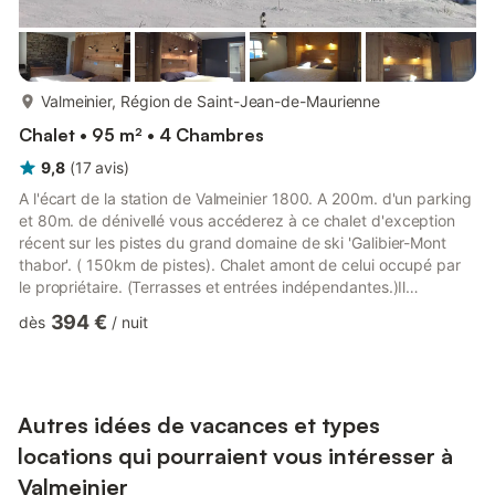
plus...
Valmeinier, Région de Saint-Jean-de-Maurienne
Chalet • 95 m² • 4 Chambres
9,8
(
17
avis
)
A l'écart de la station de Valmeinier 1800. A 200m. d'un parking
et 80m. de dénivellé vous accéderez à ce chalet d'exception
récent sur les pistes du grand domaine de ski 'Galibier-Mont
thabor'. ( 150km de pistes). Chalet amont de celui occupé par
le propriétaire. (Terrasses et entrées indépendantes.)Il
comporte 1 séjour tout équipé. Son exposition Est et Sud vous
394 €
dès
/
nuit
permettra de profiter pleinement du soleil.Inconditionnels de la
vie et nuit en station s'abstenir, en revanche vous ne serez pas
génés par les voisins.Chauffage electrique par le sol.confort:4
chambres dont: 2 avec lit double.1av...
Autres idées de vacances et types
locations qui pourraient vous intéresser à
Valmeinier