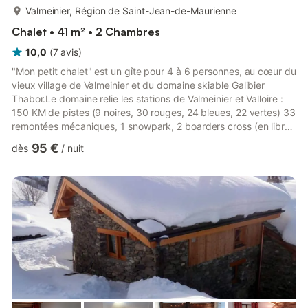
plus...
Valmeinier, Région de Saint-Jean-de-Maurienne
Chalet • 41 m² • 2 Chambres
10,0
(
7
avis
)
"Mon petit chalet" est un gîte pour 4 à 6 personnes, au cœur du
vieux village de Valmeinier et du domaine skiable Galibier
Thabor.Le domaine relie les stations de Valmeinier et Valloire :
150 KM de pistes (9 noires, 30 rouges, 24 bleues, 22 vertes) 33
remontées mécaniques, 1 snowpark, 2 boarders cross (en libre
accès) et 70 % du domaine situé à plus de 2000 m d'altitude
95 €
dès
/
nuit
avec plus de 400 enneigeurs.Le chalet est à 200 mètres à pied
des commerces, restaurants, office du tourisme, remontées
mécaniques, école de ski, salle de spectacle.Situé au rez de
jardin du chalet, ce gîte de 42m² a été rén...