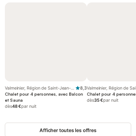
Valmeinier, Région de Saint-Jean-
8,3
Valmeinier, Région de Sa
de-Maurienne
Chalet pour 4 personnes, avec Balcon
de-Maurienne
Chalet pour 4 personne
et Sauna
dès
35 €
par nuit
dès
48 €
par nuit
Afficher toutes les offres