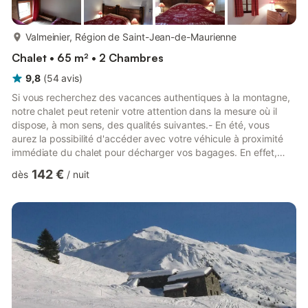
plus...
Valmeinier, Région de Saint-Jean-de-Maurienne
Chalet • 65 m² • 2 Chambres
9,8
(
54
avis
)
Si vous recherchez des vacances authentiques à la montagne,
notre chalet peut retenir votre attention dans la mesure où il
dispose, à mon sens, des qualités suivantes.- En été, vous
aurez la possibilité d'accéder avec votre véhicule à proximité
immédiate du chalet pour décharger vos bagages. En effet,
vous vous passerez facilement de voiture pour toutes vos
142 €
dès
/
nuit
activités, sauf si vous souhaitez visiter un peu la région, le
village de Valloire en particulier et bien sûr le col du Galibier.A ce
propos, le chalet est également un point de départ intéressant
pour les cyclistes et motards désireux d...